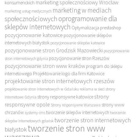
marketing społecznościowy Wrocław
konsumenckich
marketing w mediach
marketing usług medycznych
oprogramowanie dla
społecznościowych
sklepów internetowych
Optymalizacja prestashop
pozycjonowanie katowice
pozycjonowanie sklepów
internetowych białystok
pozycjonowanie sklepów katowice
pozycjonowanie stron Grodzisk Mazowiecki
pozycjonowanie
pozycjonowanie stron Rzeszów
stron internetowych gdynia
pozycjonowanie stron www kraków
program do sklepu
internetowego
Projektowanie logo dla firm Katowice
projektowanie stron internetowych rzeszów
projektowanie stron internetowych w Gdańsku
reklama w sieci
strony
strony
strony responsywne katowice
internetowe Gdynia
responsywne opole
strony www
Strony responsywne Warszawa
chrzanów
tworzenie sklepów internetowych
systemy cms
tworzenie
tworzenie stron internetowych
sklepów internetowych gdańsk
tworzenie stron www
białystok