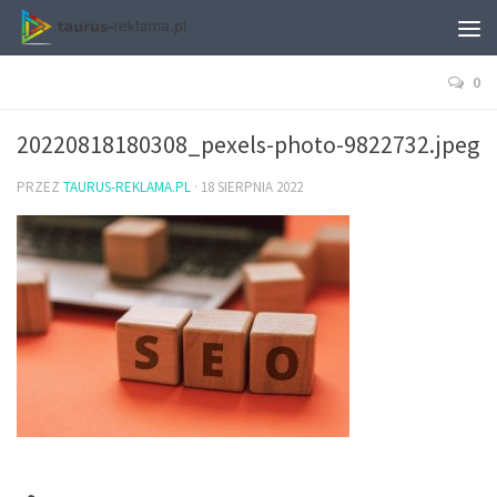
0
20220818180308_pexels-photo-9822732.jpeg
PRZEZ
TAURUS-REKLAMA.PL
·
18 SIERPNIA 2022