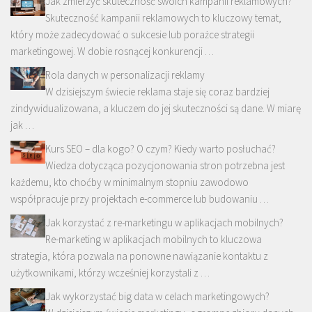
Jak zmierzyć skuteczność swoich kampanii reklamowych?
Skuteczność kampanii reklamowych to kluczowy temat,
który może zadecydować o sukcesie lub porażce strategii
marketingowej. W dobie rosnącej konkurencji …
Rola danych w personalizacji reklamy
W dzisiejszym świecie reklama staje się coraz bardziej
zindywidualizowana, a kluczem do jej skuteczności są dane. W miarę
jak …
Kurs SEO – dla kogo? O czym? Kiedy warto posłuchać?
Wiedza dotycząca pozycjonowania stron potrzebna jest
każdemu, kto choćby w minimalnym stopniu zawodowo
współpracuje przy projektach e-commerce lub budowaniu …
Jak korzystać z re-marketingu w aplikacjach mobilnych?
Re-marketing w aplikacjach mobilnych to kluczowa
strategia, która pozwala na ponowne nawiązanie kontaktu z
użytkownikami, którzy wcześniej korzystali z …
Jak wykorzystać big data w celach marketingowych?