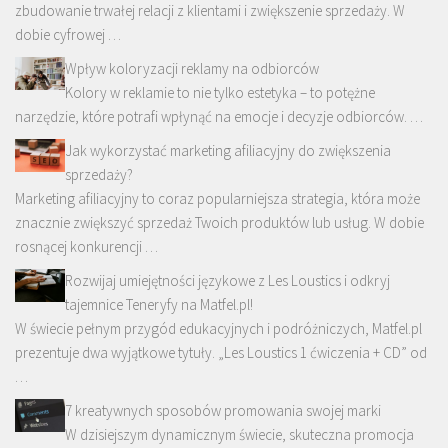
zbudowanie trwałej relacji z klientami i zwiększenie sprzedaży. W
dobie cyfrowej …
Wpływ koloryzacji reklamy na odbiorców
Kolory w reklamie to nie tylko estetyka – to potężne
narzędzie, które potrafi wpłynąć na emocje i decyzje odbiorców. …
Jak wykorzystać marketing afiliacyjny do zwiększenia
sprzedaży?
Marketing afiliacyjny to coraz popularniejsza strategia, która może
znacznie zwiększyć sprzedaż Twoich produktów lub usług. W dobie
rosnącej konkurencji …
Rozwijaj umiejętności językowe z Les Loustics i odkryj
tajemnice Teneryfy na Matfel.pl!
W świecie pełnym przygód edukacyjnych i podróżniczych, Matfel.pl
prezentuje dwa wyjątkowe tytuły. „Les Loustics 1 ćwiczenia + CD” od
…
7 kreatywnych sposobów promowania swojej marki
W dzisiejszym dynamicznym świecie, skuteczna promocja