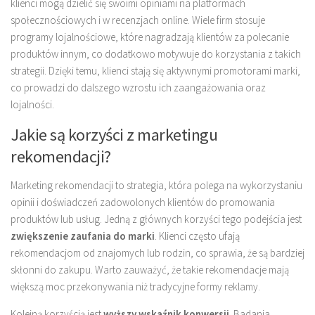
klienci mogą dzielić się swoimi opiniami na platformach
społecznościowych i w recenzjach online. Wiele firm stosuje
programy lojalnościowe, które nagradzają klientów za polecanie
produktów innym, co dodatkowo motywuje do korzystania z takich
strategii. Dzięki temu, klienci stają się aktywnymi promotorami marki,
co prowadzi do dalszego wzrostu ich zaangażowania oraz
lojalności.
Jakie są korzyści z marketingu
rekomendacji?
Marketing rekomendacji to strategia, która polega na wykorzystaniu
opinii i doświadczeń zadowolonych klientów do promowania
produktów lub usług. Jedną z głównych korzyści tego podejścia jest
zwiększenie zaufania do marki
. Klienci często ufają
rekomendacjom od znajomych lub rodzin, co sprawia, że są bardziej
skłonni do zakupu. Warto zauważyć, że takie rekomendacje mają
większą moc przekonywania niż tradycyjne formy reklamy.
Kolejną korzyścią jest
wyższy wskaźnik konwersji
. Badania