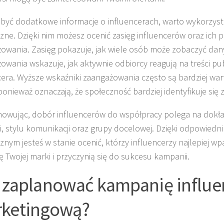
być dodatkowe informacje o influencerach, warto wykorzyst
czne. Dzięki nim możesz ocenić zasięg influencerów oraz ich 
owania. Zasięg pokazuje, jak wiele osób może zobaczyć dan
owania wskazuje, jak aktywnie odbiorcy reagują na treści p
cera. Wyższe wskaźniki zaangażowania często są bardziej war
 ponieważ oznaczają, że społeczność bardziej identyfikuje się
wując, dobór influencerów do współpracy polega na dokładn
i, stylu komunikacji oraz grupy docelowej. Dzięki odpowied
cznym jesteś w stanie ocenić, którzy influencerzy najlepiej wp
ię Twojej marki i przyczynią się do sukcesu kampanii.
 zaplanować kampanię influe
ketingową?