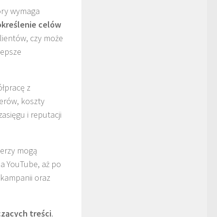
tóry wymaga
określenie celów
lientów, czy może
lepsze
ółpracę z
erów, koszty
sięgu i reputacji
cerzy mogą
na YouTube, aż po
 kampanii oraz
zących treści
.