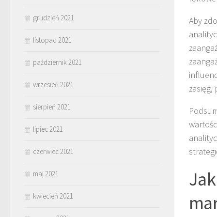
grudzień 2021
Aby zdo
anality
listopad 2021
zaangaż
zaangaż
październik 2021
influen
wrzesień 2021
zasięg,
sierpień 2021
Podsumo
wartośc
lipiec 2021
anality
strateg
czerwiec 2021
Jak
maj 2021
mar
kwiecień 2021