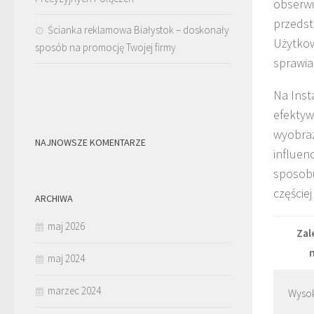
obserwu
przedst
Ścianka reklamowa Białystok – doskonały
Użytkow
sposób na promocję Twojej firmy
sprawia
Na Inst
efektyw
wyobraz
NAJNOWSZE KOMENTARZE
influen
sposobu,
częście
ARCHIWA
maj 2026
Zal
maj 2024
marzec 2024
Wyso