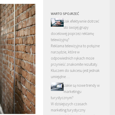
WARTO SPOJRZEĆ
Jak efektywnie dotrzeć
do swojej grupy
docelowej poprzez reklamę
telewizyjną?
Reklama telewizyjna to potężne
narzędzie, które w
odpowiednich rękach może
przynieść znakomite rezultaty.
Kluczem do sukcesu jest jednak
umiejętne …
Jakie są nowe trendy w
marketingu
turystycznym?
W dzisiejszych czasach
marketing turystyczny