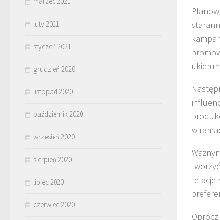
marzec 2021
Planowa
starann
luty 2021
kampani
styczeń 2021
promowa
ukierun
grudzień 2020
Następn
listopad 2020
influen
październik 2020
produkc
w ramac
wrzesień 2020
Ważnym
sierpień 2020
tworzyć
relacje
lipiec 2020
prefere
czerwiec 2020
Oprócz 