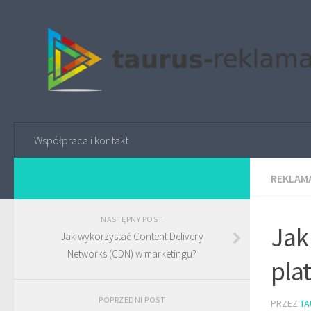
Współpraca i kontakt
REKLAMA
NASTĘPNY POST
Jak
Jak wykorzystać Content Delivery
Networks (CDN) w marketingu?
pla
POPRZEDNI POST
PRZEZ
TA