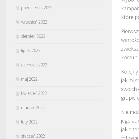
kampani
październik 2022
które p
wrzesień 2022
Pierwsz
sierpień 2022
wartośc
zwiększ
lipiec 2022
komunik
czerwiec 2022
Kolejny
maj 2022
jakimi 
swoich o
kwiecień 2022
grupie 
marzec 2022
Nie moż
jego au
luty 2022
jakie t
styczeń 2022
followe