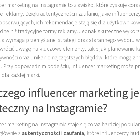
cer marketing na Instagramie to zjawisko, które zyskuje cora
ie reklamy. Dzięki autentyczności i zaufaniu, jakie influencer
obserwujących, ich rekomendacje stają się dla użytkowników
dne niż tradycyjne formy reklamy. Jednak skuteczne wykorz
ia wymaga przemyślanej strategii oraz starannego wyboru 
wrócić uwagę na kluczowe elementy, takie jak planowanie k
ktywności oraz unikanie najczęstszych błędów, które mogą zn
a. Przy odpowiednim podejściu, influencer marketing może p
 dla każdej marki.
czego influencer marketing je
teczny na Instagramie?
cer marketing na Instagramie staje się coraz bardziej popular
głównie z
autentyczności
i
zaufania
, które influencerzy bu