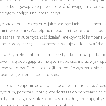
i marketingowej. Dlatego warto zwrócić uwagę na kilka isto
omogą w podjęciu najlepszej decyzji.
ym krokiem jest określenie, jakie wartości i misja influencera
iami Twojej marki. Współpraca z osobami, które promują pod
a szansę na autentyczność działań i efektywność kampanii. 
acji między marką a influencerem buduje zaufanie wśród od
m ważnym elementem jest analiza stylu komunikacji influen
słowami się posługują, jaki mają ton wypowiedzi oraz w jaki s
bserwatorów. Dobrze jest, jeśli ich sposób wyrażania się jest 
docelowej, z którą chcesz dotrzeć.
na również zapomnieć o grupie docelowej influencera. Zrozum
dytorium, pomoże Ci ocenić, czy dotrzesz do odpowiednich 
ematy poruszają oraz jakie produkty lub usługi promują, aby s
rsi mogą być zainteresowani Twoimi ofertami.