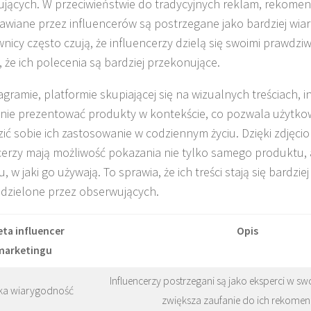
jących. W przeciwieństwie do tradycyjnych reklam, rekomen
awiane przez influencerów są postrzegane jako bardziej wia
nicy często czują, że influencerzy dzielą się swoimi prawdziw
, że ich polecenia są bardziej przekonujące.
agramie, platformie skupiającej się na wizualnych treściach, 
nie prezentować produkty w kontekście, co pozwala użytko
ić sobie ich zastosowanie w codziennym życiu. Dzięki zdjęcio
cerzy mają możliwość pokazania nie tylko samego produktu, 
 w jaki go używają. To sprawia, że ich treści stają się bardziej
j dzielone przez obserwujących.
eta influencer
Opis
marketingu
Influencerzy postrzegani są jako eksperci w swo
ka wiarygodność
zwiększa zaufanie do ich rekomend