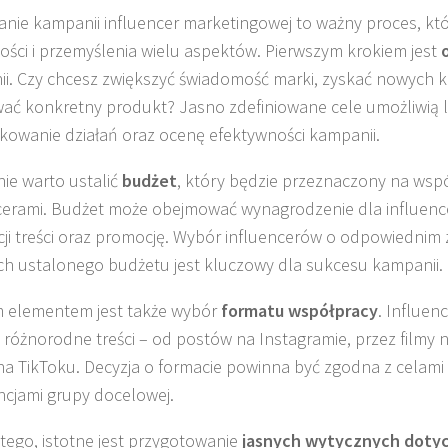
nie kampanii influencer marketingowej to ważny proces, k
ości i przemyślenia wielu aspektów. Pierwszym krokiem jest
i. Czy chcesz zwiększyć świadomość marki, zyskać nowych k
ć konkretny produkt? Jasno zdefiniowane cele umożliwią 
kowanie działań oraz ocenę efektywności kampanii.
ie warto ustalić
budżet
, który będzie przeznaczony na wsp
cerami. Budżet może obejmować wynagrodzenie dla influenc
ji treści oraz promocję. Wybór influencerów o odpowiednim za
h ustalonego budżetu jest kluczowy dla sukcesu kampanii.
 elementem jest także wybór
formatu współpracy
. Influen
 różnorodne treści – od postów na Instagramie, przez filmy 
 na TikToku. Decyzja o formacie powinna być zgodna z celami
ncjami grupy docelowej.
tego, istotne jest przygotowanie
jasnych wytycznych dotyc