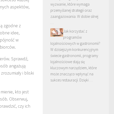
wyzwanie, które wymaga
tnych aspektów,
przemyślanej strategii oraz
zaangażowania. W dobie silnej
…
 są zgodne z
Jak korzystać z
obne idee,
programów
Spójność w
lojalnościowych w gastronomii?
biorców.
W dzisiejszym konkurencyjnym
świecie gastronomii, programy
cerów. Sprawdź,
lojalnościowe stają się
posób angażują
kluczowym narzędziem, które
zrozumiały i bliski
może znacząco wpłynąć na
sukces restauracji. Dzięki …
ienie, kto jest
osób. Obserwuj,
prawdzić, czy ich