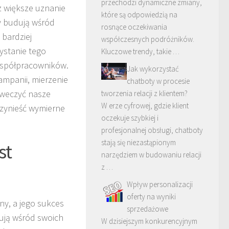
przechodzi dynamiczne zmiany,
z większe uznanie
które są odpowiedzią na
zy budują wśród
rosnące oczekiwania
 bardziej
współczesnych podróżników.
ystanie tego
Kluczowe trendy, takie …
współpracowników.
Jak wykorzystać
ampanii, mierzenie
chatboty w procesie
iweczyć nasze
tworzenia relacji z klientem?
W erze cyfrowej, gdzie klient
rzynieść wymierne
oczekuje szybkiej i
profesjonalnej obsługi, chatboty
stają się niezastąpionym
st
narzędziem w budowaniu relacji
z …
Wpływ personalizacji
oferty na wyniki
ny, a jego sukces
sprzedażowe
dują wśród swoich
W dzisiejszym konkurencyjnym