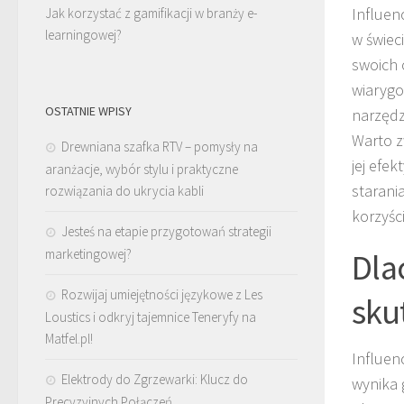
Influen
Jak korzystać z gamifikacji w branży e-
learningowej?
w świec
swoich 
wiarygo
OSTATNIE WPISY
narzędz
Warto z
Drewniana szafka RTV – pomysły na
jej efe
aranżacje, wybór stylu i praktyczne
starani
rozwiązania do ukrycia kabli
korzyści
Jesteś na etapie przygotowań strategii
Dla
marketingowej?
Rozwijaj umiejętności językowe z Les
sku
Loustics i odkryj tajemnice Teneryfy na
Matfel.pl!
Influen
Elektrody do Zgrzewarki: Klucz do
wynika 
Precyzyjnych Połączeń