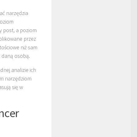
ać narzędzia
poziom
y post, a poziom
ublikowane przez
tościowe niż sam
 z daną osobą.
ej analizie ich
nim narzędziom
asują się w
ncer