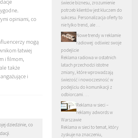
dacje
świecie biznesu, zrozumienie
rygodne.
potrzeb klientów jest kluczem do
sukcesu. Personalizacja oferty to
ymi opiniami, co
nie tylko trend, ale …
Nowe trendy w reklamie
influencerzy mogą
radiowej: odśwież swoje
wnikom łatwiej
podejście
Reklama radiowa w ostatnich
m i filmom,
latach przechodzi istotne
ale także
zmiany, które wprowadzają
 angażujące i
świeżość i nowoczesność w
podejściu do komunikacji z
odbiorcami. …
Reklama w sieci –
reklamy adwords w
Warszawie
jej dziedzinie, co
Reklama w sieci to temat, który
acji.
zyskuje na znaczeniu,