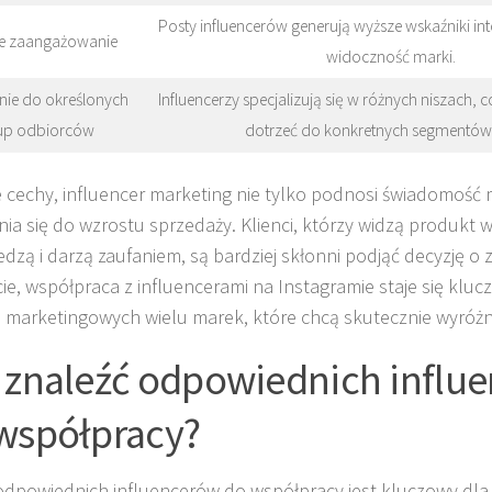
Posty influencerów generują wyższe wskaźniki int
e zaangażowanie
widoczność marki.
nie do określonych
Influencerzy specjalizują się w różnych niszach
up odbiorców
dotrzeć do konkretnych segmentów
e cechy, influencer marketing nie tylko podnosi świadomość m
nia się do wzrostu sprzedaży. Klienci, którzy widzą produkt 
edzą i darzą zaufaniem, są bardziej skłonni podjąć decyzję o 
cie, współpraca z influencerami na Instagramie staje się k
ii marketingowych wielu marek, które chcą skutecznie wyróżni
 znaleźć odpowiednich influ
współpracy?
dpowiednich influencerów do współpracy jest kluczowy dla