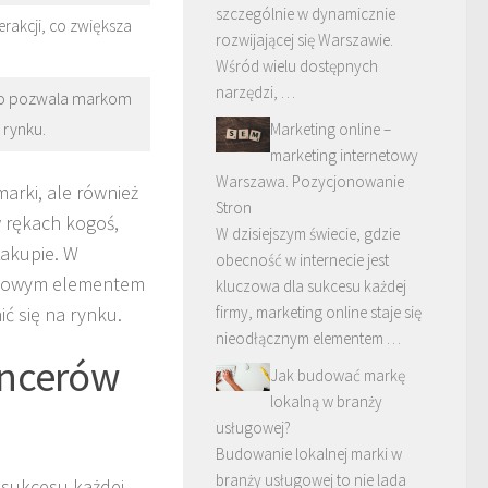
szczególnie w dynamicznie
erakcji, co zwiększa
rozwijającej się Warszawie.
Wśród wielu dostępnych
narzędzi, …
, co pozwala markom
 rynku.
Marketing online –
marketing internetowy
Warszawa. Pozycjonowanie
arki, ale również
Stron
w rękach kogoś,
W dzisiejszym świecie, gdzie
zakupie. W
obecność w internecie jest
luczowym elementem
kluczowa dla sukcesu każdej
ć się na rynku.
firmy, marketing online staje się
nieodłącznym elementem …
encerów
Jak budować markę
lokalną w branży
usługowej?
Budowanie lokalnej marki w
branży usługowej to nie lada
 sukcesu każdej