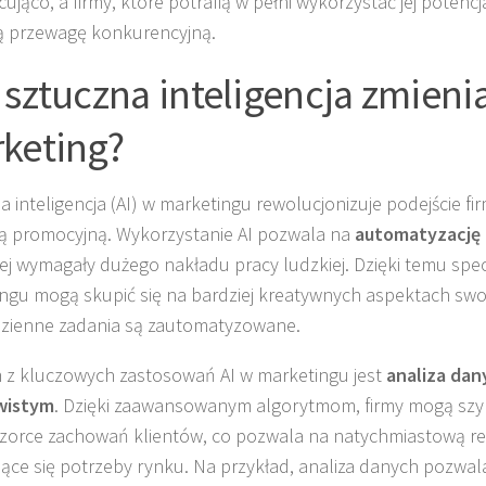
cująco, a firmy, które potrafią w pełni wykorzystać jej potencj
ą przewagę konkurencyjną.
 sztuczna inteligencja zmieni
keting?
a inteligencja (AI) w marketingu rewolucjonizuje podejście fi
ią promocyjną. Wykorzystanie AI pozwala na
automatyzację
ej wymagały dużego nakładu pracy ludzkiej. Dzięki temu specj
ngu mogą skupić się na bardziej kreatywnych aspektach swoj
zienne zadania są zautomatyzowane.
z kluczowych zastosowań AI w marketingu jest
analiza dan
wistym
. Dzięki zaawansowanym algorytmom, firmy mogą szy
orce zachowań klientów, co pozwala na natychmiastową re
jące się potrzeby rynku. Na przykład, analiza danych pozwal