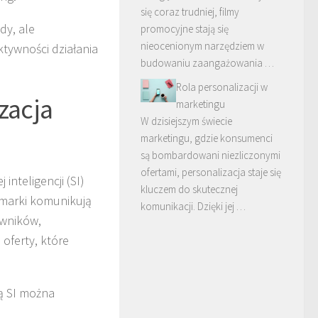
się coraz trudniej, filmy
dy, ale
promocyjne stają się
nieocenionym narzędziem w
ktywności działania
budowaniu zaangażowania …
Rola personalizacji w
zacja
marketingu
W dzisiejszym świecie
marketingu, gdzie konsumenci
są bombardowani niezliczonymi
ofertami, personalizacja staje się
nteligencji (SI)
kluczem do skutecznej
 marki komunikują
komunikacji. Dzięki jej …
owników,
 oferty, które
cą SI można