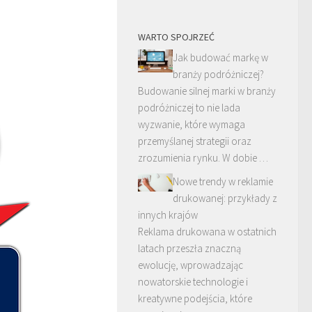
WARTO SPOJRZEĆ
Jak budować markę w
branży podróżniczej?
Budowanie silnej marki w branży
podróżniczej to nie lada
wyzwanie, które wymaga
przemyślanej strategii oraz
zrozumienia rynku. W dobie …
Nowe trendy w reklamie
drukowanej: przykłady z
innych krajów
Reklama drukowana w ostatnich
latach przeszła znaczną
ewolucję, wprowadzając
nowatorskie technologie i
kreatywne podejścia, które