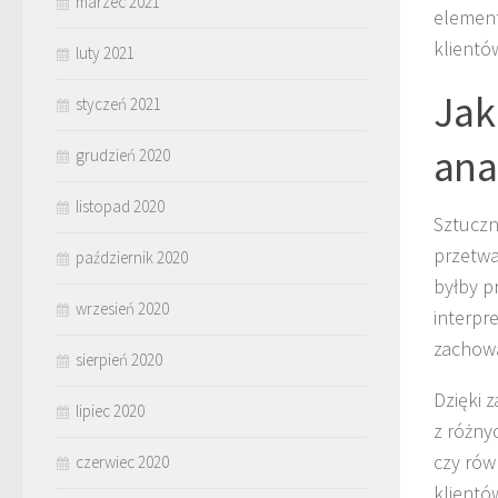
marzec 2021
element
klientó
luty 2021
Jak
styczeń 2021
ana
grudzień 2020
listopad 2020
Sztuczn
przetwa
październik 2020
byłby p
wrzesień 2020
interpr
zachowa
sierpień 2020
Dzięki 
lipiec 2020
z różny
czy rów
czerwiec 2020
klientó