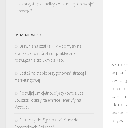
Jak korzystać z analizy konkurencji do swojej
przewagi?
OSTATNIE WPISY
Drewniana szafka RTV – pomysły na
aranżacje, wybór stylu i praktyczne
rozwiązania do ukrycia kabli
Sztuczn
w jaki 
Jesteś na etapie przygotowań strategii
zyskują
marketingowej?
lepiej 
Rozwijaj umiejętności językowe z Les
kampani
Loustics i odkryj tajemnice Teneryfy na
skutecz
Matfel.pl!
wyzwani
Elektrody do Zgrzewarki: Klucz do
prywatn
Precyzyjnych Połączeń