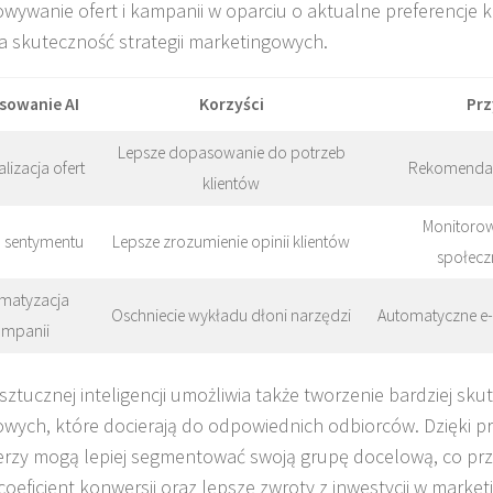
wywanie ofert i kampanii w oparciu o aktualne preferencje
a skuteczność strategii marketingowych.
sowanie AI
Korzyści
Prz
Lepsze dopasowanie do potrzeb
lizacja ofert
Rekomendac
klientów
Monitoro
a sentymentu
Lepsze zrozumienie opinii klientów
społecz
matyzacja
Oschniecie wykładu dłoni narzędzi
Automatyczne e-
ampanii
sztucznej inteligencji umożliwia także tworzenie bardziej sk
wych, które docierają do odpowiednich odbiorców. Dzięki 
rzy mogą lepiej segmentować swoją grupę docelową, co prz
coeficient konwersji oraz lepsze zwroty z inwestycji w market