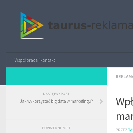
Współpraca i kontakt
REKLAMA
NASTĘPNY POST
Wpł
Jak wykorzystać big data w marketingu?
mar
POPRZEDNI POST
PRZEZ
TA