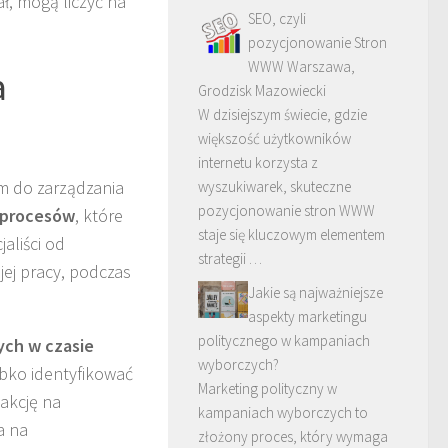
ał, mogą liczyć na
SEO, czyli
pozycjonowanie Stron
WWW Warszawa,
a
Grodzisk Mazowiecki
W dzisiejszym świecie, gdzie
większość użytkowników
internetu korzysta z
rm do zarządzania
wyszukiwarek, skuteczne
pozycjonowanie stron WWW
 procesów
, które
staje się kluczowym elementem
aliści od
strategii …
ej pracy, podczas
Jakie są najważniejsze
aspekty marketingu
politycznego w kampaniach
ych w czasie
wyborczych?
bko identyfikować
Marketing polityczny w
akcję na
kampaniach wyborczych to
a na
złożony proces, który wymaga