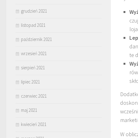
grudzień 2021
Wyż
czu
listopad 2021
loja
Lep
październik 2021
dan
wrzesień 2021
te 
Wyż
sierpień 2021
rów
skł
lipiec 2021
Dodatko
czerwiec 2021
doskona
maj 2021
wcześni
marketi
kwiecień 2021
W oblic