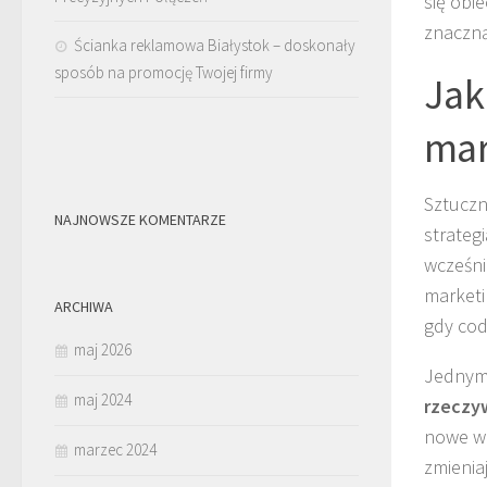
się obie
znaczn
Ścianka reklamowa Białystok – doskonały
sposób na promocję Twojej firmy
Jak
mar
Sztuczn
NAJNOWSZE KOMENTARZE
strateg
wcześni
marketi
ARCHIWA
gdy cod
maj 2026
Jednym 
maj 2024
rzeczy
nowe wz
marzec 2024
zmienia