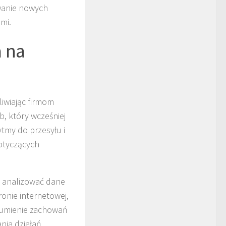
iwanie nowych
mi.
a na
liwiając firmom
, który wcześniej
tmy do przesyłu i
dotyczących
 i analizować dane
ronie internetowej,
zumienie zachowań
ania działań