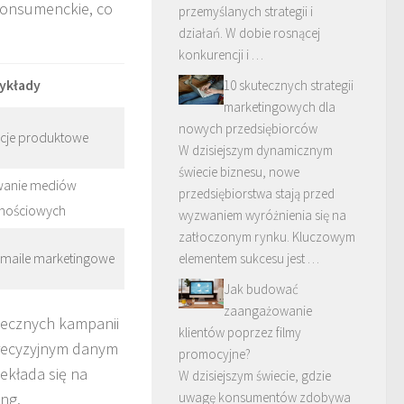
 konsumenckie, co
przemyślanych strategii i
działań. W dobie rosnącej
konkurencji i …
ykłady
10 skutecznych strategii
marketingowych dla
nowych przedsiębiorców
je produktowe
W dzisiejszym dynamicznym
świecie biznesu, nowe
wanie mediów
przedsiębiorstwa stają przed
nościowych
wyzwaniem wyróżnienia się na
zatłoczonym rynku. Kluczowym
maile marketingowe
elementem sukcesu jest …
Jak budować
zaangażowanie
utecznych kampanii
klientów poprzez filmy
precyzyjnym danym
promocyjne?
ekłada się na
W dzisiejszym świecie, gdzie
ing.
uwagę konsumentów zdobywa