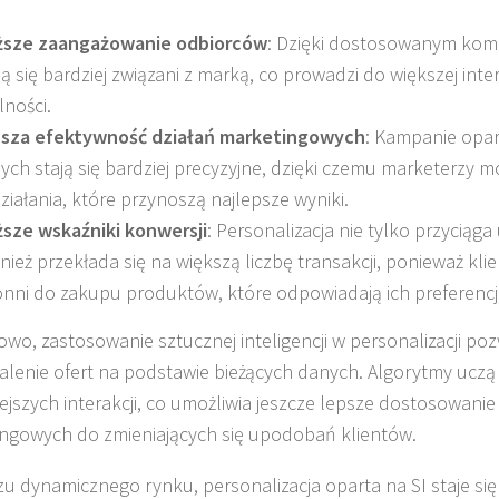
sze zaangażowanie odbiorców
: Dzięki dostosowanym komu
ją się bardziej związani z marką, co prowadzi do większej inter
lności.
sza efektywność działań marketingowych
: Kampanie opar
ych stają się bardziej precyzyjne, dzięki czemu marketerzy
działania, które przynoszą najlepsze wyniki.
sze wskaźniki konwersji
: Personalizacja nie tylko przyciąga
nież przekłada się na większą liczbę transakcji, ponieważ klie
onni do zakupu produktów, które odpowiadają ich preferenc
wo, zastosowanie sztucznej inteligencji w personalizacji poz
lenie ofert na podstawie bieżących danych. Algorytmy uczą
ejszych interakcji, co umożliwia jeszcze lepsze dostosowanie
ngowych do zmieniających się upodobań klientów.
zu dynamicznego rynku, personalizacja oparta na SI staje s