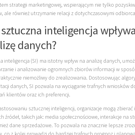
em strategii marketingowej, wspierającym nie tylko pozysk
w, ale również utrzymanie relacji z dotychczasowymi odbiorca
 sztuczna inteligencja wpływ
lizę danych?
a inteligencja (SI) ma istotny wpływ na analizę danych, umoż
rzanie i analizowanie ogromnych zbiorów informacji w sposób
raktycznie niemożliwy do zrealizowania. Dostosowując algory
etacji danych, SI pozwala na wyciąganie trafnych wniosków 
ń klientów oraz ich preferencji.
zastosowaniu sztucznej inteligencji, organizacje mogą zbierać
ch źródeł, takich jak: media społecznościowe, interakcje na st
nież dane sprzedażowe. To pozwala na znacznie lepsze zro
w, co z kolei prowadzi do bardziej trafnych prognoz i planow