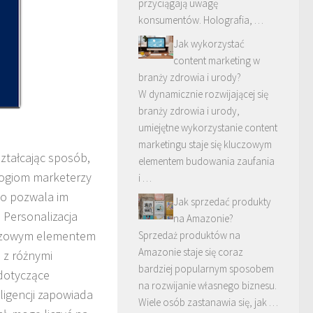
przyciągają uwagę
konsumentów. Holografia, …
Jak wykorzystać
content marketing w
branży zdrowia i urody?
W dynamicznie rozwijającej się
branży zdrowia i urody,
umiejętne wykorzystanie content
marketingu staje się kluczowym
ształcając sposób,
elementem budowania zaufania
ologiom marketerzy
i …
co pozwala im
Jak sprzedać produkty
 Personalizacja
na Amazonie?
luczowym elementem
Sprzedaż produktów na
Amazonie staje się coraz
 z różnymi
bardziej popularnym sposobem
dotyczące
na rozwijanie własnego biznesu.
ligencji zapowiada
Wiele osób zastanawia się, jak …