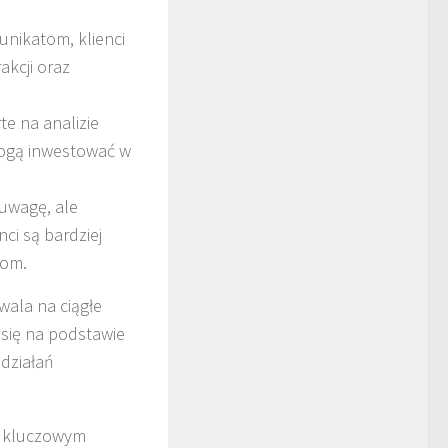
nikatom, klienci
akcji oraz
te na analizie
 mogą inwestować w
 uwagę, ale
nci są bardziej
jom.
wala na ciągłe
 się na podstawie
 działań
ię kluczowym