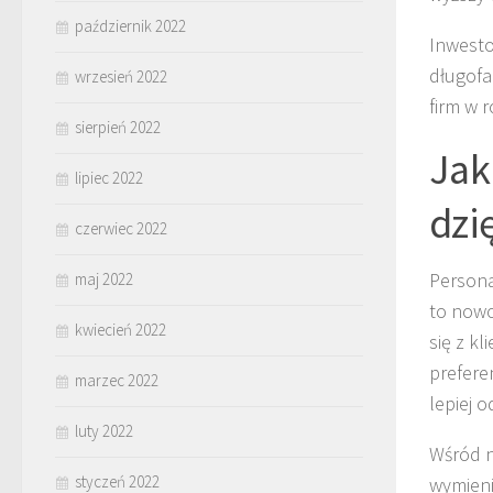
październik 2022
Inwesto
długofa
wrzesień 2022
firm w 
sierpień 2022
Jak
lipiec 2022
dzię
czerwiec 2022
Persona
maj 2022
to nowo
kwiecień 2022
się z k
prefere
marzec 2022
lepiej 
luty 2022
Wśród n
styczeń 2022
wymieni