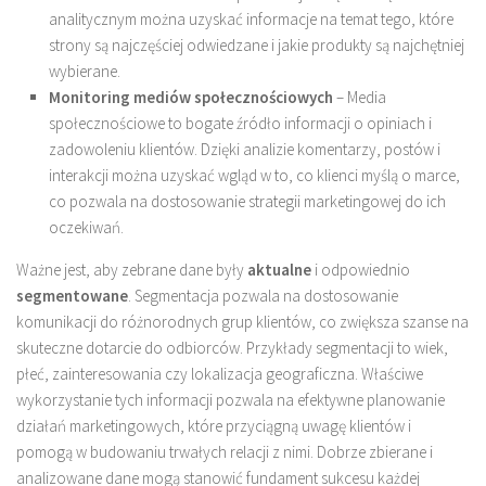
analitycznym można uzyskać informacje na temat tego, które
strony są najczęściej odwiedzane i jakie produkty są najchętniej
wybierane.
Monitoring mediów społecznościowych
– Media
społecznościowe to bogate źródło informacji o opiniach i
zadowoleniu klientów. Dzięki analizie komentarzy, postów i
interakcji można uzyskać wgląd w to, co klienci myślą o marce,
co pozwala na dostosowanie strategii marketingowej do ich
oczekiwań.
Ważne jest, aby zebrane dane były
aktualne
i odpowiednio
segmentowane
. Segmentacja pozwala na dostosowanie
komunikacji do różnorodnych grup klientów, co zwiększa szanse na
skuteczne dotarcie do odbiorców. Przykłady segmentacji to wiek,
płeć, zainteresowania czy lokalizacja geograficzna. Właściwe
wykorzystanie tych informacji pozwala na efektywne planowanie
działań marketingowych, które przyciągną uwagę klientów i
pomogą w budowaniu trwałych relacji z nimi. Dobrze zbierane i
analizowane dane mogą stanowić fundament sukcesu każdej