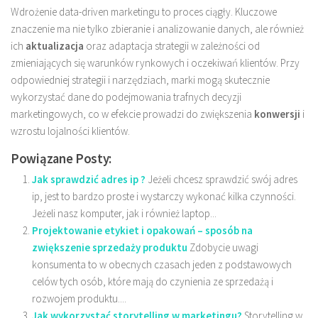
Wdrożenie data-driven marketingu to proces ciągły. Kluczowe
znaczenie ma nie tylko zbieranie i analizowanie danych, ale również
ich
aktualizacja
oraz adaptacja strategii w zależności od
zmieniających się warunków rynkowych i oczekiwań klientów. Przy
odpowiedniej strategii i narzędziach, marki mogą skutecznie
wykorzystać dane do podejmowania trafnych decyzji
marketingowych, co w efekcie prowadzi do zwiększenia
konwersji
i
wzrostu lojalności klientów.
Powiązane Posty:
Jak sprawdzić adres ip ?
Jeżeli chcesz sprawdzić swój adres
ip, jest to bardzo proste i wystarczy wykonać kilka czynności.
Jeżeli nasz komputer, jak i również laptop...
Projektowanie etykiet i opakowań – sposób na
zwiększenie sprzedaży produktu
Zdobycie uwagi
konsumenta to w obecnych czasach jeden z podstawowych
celów tych osób, które mają do czynienia ze sprzedażą i
rozwojem produktu....
Jak wykorzystać storytelling w marketingu?
Storytelling w