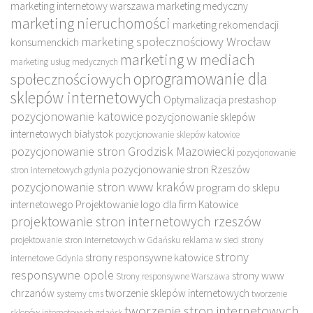
marketing internetowy warszawa
marketing medyczny
marketing nieruchomości
marketing rekomendacji
marketing społecznościowy Wrocław
konsumenckich
marketing w mediach
marketing usług medycznych
oprogramowanie dla
społecznościowych
sklepów internetowych
Optymalizacja prestashop
pozycjonowanie katowice
pozycjonowanie sklepów
internetowych białystok
pozycjonowanie sklepów katowice
pozycjonowanie stron Grodzisk Mazowiecki
pozycjonowanie
pozycjonowanie stron Rzeszów
stron internetowych gdynia
pozycjonowanie stron www kraków
program do sklepu
internetowego
Projektowanie logo dla firm Katowice
projektowanie stron internetowych rzeszów
projektowanie stron internetowych w Gdańsku
reklama w sieci
strony
strony
strony responsywne katowice
internetowe Gdynia
responsywne opole
strony www
Strony responsywne Warszawa
chrzanów
tworzenie sklepów internetowych
systemy cms
tworzenie
tworzenie stron internetowych
sklepów internetowych gdańsk