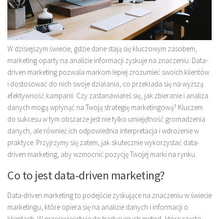
W dzisiejszym świecie, gdzie dane stają się kluczowym zasobem,
marketing oparty na analizie informacji zyskuje na znaczeniu. Data-
driven marketing pozwala markom lepiej zrozumieć swoich klientów
i dostosować do nich swoje działania, co przekłada się na wyższą
efektywność kampanii. Czy zastanawiałeś się, jak zbieranie i analiza
danych mogą wpłynąć na Twoją strategię marketingową? Kluczem
do sukcesu w tym obszarze jest nie tylko umiejętność gromadzenia
danych, ale również ich odpowiednia interpretacja i wdrożenie w
praktyce. Przyjrzymy się zatem, jak skutecznie wykorzystać data-
driven marketing, aby wzmocnić pozycję Twojej marki na rynku.
Co to jest data-driven marketing?
Data-driven marketing to podejście zyskujące na znaczeniu w świecie
marketingu, które opiera się na analizie danych i informacji o
klientach. W przeciwieństwie do tradycyjnych metod, które często