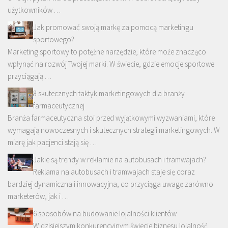
użytkowników …
Jak promować swoją markę za pomocą marketingu
sportowego?
Marketing sportowy to potężne narzędzie, które może znacząco
wpłynąć na rozwój Twojej marki. W świecie, gdzie emocje sportowe
przyciągają …
8 skutecznych taktyk marketingowych dla branży
farmaceutycznej
Branża farmaceutyczna stoi przed wyjątkowymi wyzwaniami, które
wymagają nowoczesnych i skutecznych strategii marketingowych. W
miarę jak pacjenci stają się …
Jakie są trendy w reklamie na autobusach i tramwajach?
Reklama na autobusach i tramwajach staje się coraz
bardziej dynamiczna i innowacyjna, co przyciąga uwagę zarówno
marketerów, jak i …
6 sposobów na budowanie lojalności klientów
W dzisiejszym konkurencyjnym świecie biznesu lojalność