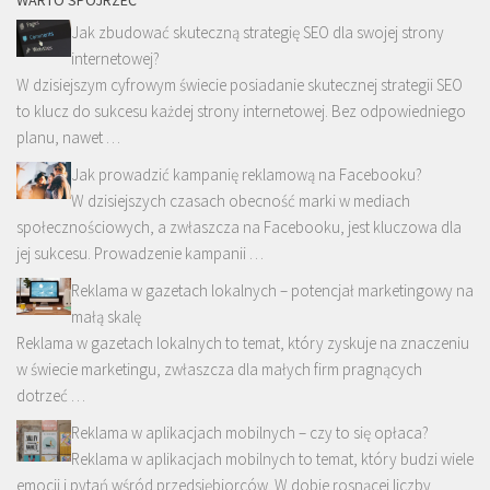
WARTO SPOJRZEĆ
Jak zbudować skuteczną strategię SEO dla swojej strony
internetowej?
W dzisiejszym cyfrowym świecie posiadanie skutecznej strategii SEO
to klucz do sukcesu każdej strony internetowej. Bez odpowiedniego
planu, nawet …
Jak prowadzić kampanię reklamową na Facebooku?
W dzisiejszych czasach obecność marki w mediach
społecznościowych, a zwłaszcza na Facebooku, jest kluczowa dla
jej sukcesu. Prowadzenie kampanii …
Reklama w gazetach lokalnych – potencjał marketingowy na
małą skalę
Reklama w gazetach lokalnych to temat, który zyskuje na znaczeniu
w świecie marketingu, zwłaszcza dla małych firm pragnących
dotrzeć …
Reklama w aplikacjach mobilnych – czy to się opłaca?
Reklama w aplikacjach mobilnych to temat, który budzi wiele
emocji i pytań wśród przedsiębiorców. W dobie rosnącej liczby