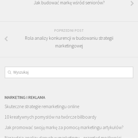
Jak budować markę wśród seniorów?
POPRZEDNI POST
Rola analizy konkurencji w budowaniu strategii
marketingowej
MARKETING I REKLAMA
Skuteczne strategie remarketingu online
10 kreatywnych pomysłów na twórcze billboardy
Jak promować swoją markę za pomocą marketingu artykułów?
Narzędzia analizy danych w marketingu – przegląd możliwości