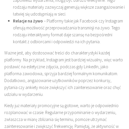
zapowiedź wydarzenia, mogą być bardzo efektywne. Tego
rodzaju materiały zazwyczaj generują większe zaangażowanie i
łatwiej się udostępniają w sieci.
Relacje na żywo
– Platformy takie jak Facebook czy Instagram
oferują możliwość przeprowadzania transmisji na żywo. Tego
rodzaju interaktywny format daje szansę na bezpośredni
kontakt z odbiorcami i odpowiedzi na ich pytania.
Ważne jest, aby dostosować treści do charakterystyki każdej
platformy. Na przykład, Instagram jest bardziej wizualny, więc warto
postawić na estetyczne zdjęcia, podczas gdy LinkedIn, jako
platforma zawodowa, sprzyja bardziej formalnym komunikatom.
Dodatkowo, angażowanie użytkowników poprzez konkursy,
pytania czy ankiety może zwiększyć ich zainteresowanie oraz chęć
udziału w wydarzeniu.
Kiedy już materiały promocyjne są gotowe, warto je odpowiednio
rozplanować w czasie. Regularne przypominanie o wydarzeniu,
zwłaszcza w miarę zbliżania się terminu, pomoże utrzymać
zainteresowanie i zwiększyć frekwencję. Pamiętaj, że aktywność w