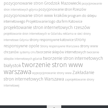
pozycjonowanie stron Grodzisk Mazowiecki
pozycjonowanie
pozycjonowanie stron Rzeszów
stron internetowych gdynia
pozycjonowanie stron www kraków
program do sklepu
internetowego
Projektowanie logo dla firm Katowice
projektowanie stron internetowych rzeszów
projektowanie stron internetowych w Gdańsku
reklama w sieci
strony
strony
strony responsywne katowice
internetowe Gdynia
responsywne opole
strony www
Strony responsywne Warszawa
chrzanów
tworzenie sklepów internetowych
systemy cms
tworzenie
tworzenie stron internetowych
sklepów internetowych gdańsk
tworzenie stron www
białystok
warszawa
Zakładanie
wypozycjonowanie strony www
stron internetowych Warszawa
zaprojektowanie strony
internetowej