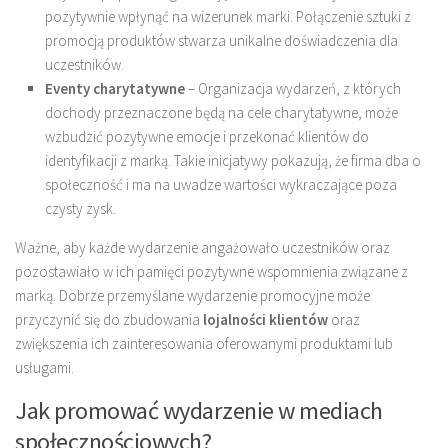
pozytywnie wpłynąć na wizerunek marki. Połączenie sztuki z
promocją produktów stwarza unikalne doświadczenia dla
uczestników.
Eventy charytatywne
– Organizacja wydarzeń, z których
dochody przeznaczone będą na cele charytatywne, może
wzbudzić pozytywne emocje i przekonać klientów do
identyfikacji z marką. Takie inicjatywy pokazują, że firma dba o
społeczność i ma na uwadze wartości wykraczające poza
czysty zysk.
Ważne, aby każde wydarzenie angażowało uczestników oraz
pozostawiało w ich pamięci pozytywne wspomnienia związane z
marką. Dobrze przemyślane wydarzenie promocyjne może
przyczynić się do zbudowania
lojalności klientów
oraz
zwiększenia ich zainteresowania oferowanymi produktami lub
usługami.
Jak promować wydarzenie w mediach
społecznościowych?