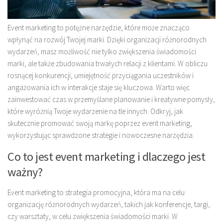
Event marketing to potężne narzędzie, które może znacząco
wpłynąć na rozwój Twojej marki. Dzięki organizacji różnorodnych
wydarzeń, masz możliwość nie tylko zwiększenia świadomości
marki, ale także zbudowania trwałych relacji z klientami. W obliczu
rosnącej konkurencji, umiejętność przyciągania uczestników i
angażowania ich w interakcje staje się kluczowa. Warto więc
zainwestować czas w przemyślane planowanie i kreatywne pomysły,
które wyróżnią Twoje wydarzenie na tle innych. Odkryj, jak
skutecznie promować swoją markę poprzez event marketing,
wykorzystując sprawdzone strategie i nowoczesne narzędzia.
Co to jest event marketing i dlaczego jest
ważny?
Event marketing to strategia promocyjna, która ma na celu
organizację różnorodnych wydarzeń, takich jak konferencje, targi,
czy warsztaty, w celu zwiększenia świadomości marki. W