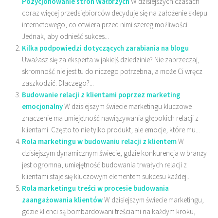
Pozycjonowanie stron Wałbrzych
W dzisiejszych czasach
coraz więcej przedsiębiorców decyduje się na założenie sklepu
internetowego, co otwiera przed nimi szereg możliwości.
Jednak, aby odnieść sukces...
Kilka podpowiedzi dotyczących zarabiania na blogu
Uważasz się za eksperta w jakiejś dziedzinie? Nie zaprzeczaj,
skromność nie jest tu do niczego potrzebna, a może Ci wręcz
zaszkodzić. Dlaczego?...
Budowanie relacji z klientami poprzez marketing
emocjonalny
W dzisiejszym świecie marketingu kluczowe
znaczenie ma umiejętność nawiązywania głębokich relacji z
klientami. Często to nie tylko produkt, ale emocje, które mu...
Rola marketingu w budowaniu relacji z klientem
W
dzisiejszym dynamicznym świecie, gdzie konkurencja w branży
jest ogromna, umiejętność budowania trwałych relacji z
klientami staje się kluczowym elementem sukcesu każdej...
Rola marketingu treści w procesie budowania
zaangażowania klientów
W dzisiejszym świecie marketingu,
gdzie klienci są bombardowani treściami na każdym kroku,