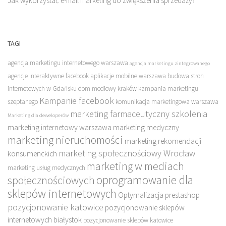
Jak wykorzystać e-mail marketing do zwiększenia sprzedaży?
TAGI
agencja marketingu internetowego warszawa
agencja marketingu zintegrowanego
agencje interaktywne facebook
aplikacje mobilne warszawa
budowa stron
internetowych w Gdańsku
dom mediowy kraków
kampania marketingu
Kampanie facebook
szeptanego
komunikacja marketingowa warszawa
marketing farmaceutyczny szkolenia
Marketing dla deweloperów
marketing internetowy warszawa
marketing medyczny
marketing nieruchomości
marketing rekomendacji
marketing społecznościowy Wrocław
konsumenckich
marketing w mediach
marketing usług medycznych
oprogramowanie dla
społecznościowych
sklepów internetowych
Optymalizacja prestashop
pozycjonowanie katowice
pozycjonowanie sklepów
internetowych białystok
pozycjonowanie sklepów katowice