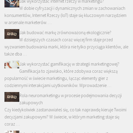
Jak wykorzystać internet rzeczy w marketingu?
W dobie cyfryzacji i dynamicznych zmian w zachowaniach
konsumentów, Internet Rzeczy (IoT) staje się kluczowym narzędziem
w arsenale marketerów. …
Jak budować markę zrównoważoną ekologicznie?
W dzisiejszych czasach coraz więcej firm staje przed
wyzwaniem budowania marki, która nie tylko przyciąga klientów, ale
także dba …
Jak wykorzystać gamifikację w strategii marketingowej?
Gamifikacja to zjawisko, które zdobywa coraz większą
popularność w świecie marketingu, łącząc elementy gier z
codziennymi interakcjami użytkowników. Wprowadzenie …
Rola neuromarketingu w procesie podejmowania decyzji
zakupowych
Czy kiedykolwiek zastanawiałeś się, co tak naprawdę kieruje Twoimi
decyzjami zakupowymi? W świecie, w którym marketing staje się
coraz …