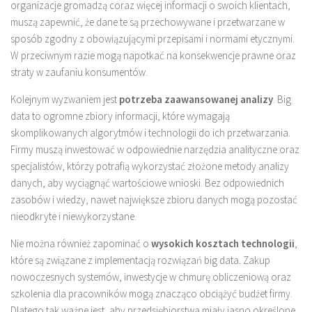
organizacje gromadzą coraz więcej informacji o swoich klientach,
muszą zapewnić, że dane te są przechowywane i przetwarzane w
sposób zgodny z obowiązującymi przepisami i normami etycznymi.
W przeciwnym razie mogą napotkać na konsekwencje prawne oraz
straty w zaufaniu konsumentów.
Kolejnym wyzwaniem jest
potrzeba zaawansowanej analizy
. Big
data to ogromne zbiory informacji, które wymagają
skomplikowanych algorytmów i technologii do ich przetwarzania.
Firmy muszą inwestować w odpowiednie narzędzia analityczne oraz
specjalistów, którzy potrafią wykorzystać złożone metody analizy
danych, aby wyciągnąć wartościowe wnioski. Bez odpowiednich
zasobów i wiedzy, nawet największe zbioru danych mogą pozostać
nieodkryte i niewykorzystane.
Nie można również zapominać o
wysokich kosztach technologii
,
które są związane z implementacją rozwiązań big data. Zakup
nowoczesnych systemów, inwestycje w chmurę obliczeniową oraz
szkolenia dla pracowników mogą znacząco obciążyć budżet firmy.
Dlatego tak ważne jest, aby przedsiębiorstwa miały jasno określone