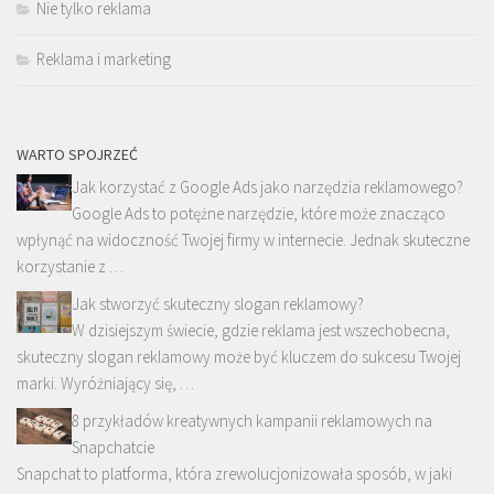
Nie tylko reklama
Reklama i marketing
WARTO SPOJRZEĆ
Jak korzystać z Google Ads jako narzędzia reklamowego?
Google Ads to potężne narzędzie, które może znacząco
wpłynąć na widoczność Twojej firmy w internecie. Jednak skuteczne
korzystanie z …
Jak stworzyć skuteczny slogan reklamowy?
W dzisiejszym świecie, gdzie reklama jest wszechobecna,
skuteczny slogan reklamowy może być kluczem do sukcesu Twojej
marki. Wyróżniający się, …
8 przykładów kreatywnych kampanii reklamowych na
Snapchatcie
Snapchat to platforma, która zrewolucjonizowała sposób, w jaki