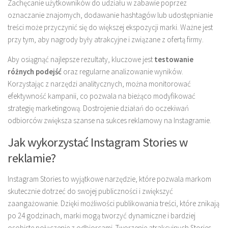
Zachęcanie użytkowników do udziału w zabawie poprzez
oznaczanie znajomych, dodawanie hashtagów lub udostępnianie
treści może przyczynić się do większej ekspozycji marki. Ważne jest
przy tym, aby nagrody były atrakcyjne i związane z ofertą firmy.
Aby osiągnąć najlepsze rezultaty, kluczowe jest
testowanie
różnych podejść
oraz regularne analizowanie wyników.
Korzystając z narzędzi analitycznych, można monitorować
efektywność kampanii, co pozwala na bieżąco modyfikować
strategię marketingową. Dostrojenie działań do oczekiwań
odbiorców zwiększa szanse na sukces reklamowy na Instagramie.
Jak wykorzystać Instagram Stories w
reklamie?
Instagram Stories to wyjątkowe narzędzie, które pozwala markom
skutecznie dotrzeć do swojej publiczności i zwiększyć
zaangażowanie. Dzięki możliwości publikowania treści, które znikają
po 24 godzinach, marki mogą tworzyć dynamiczne i bardziej
osobiste połączenie z odbiorcami. Tworzenie atrakcyjnych Stories