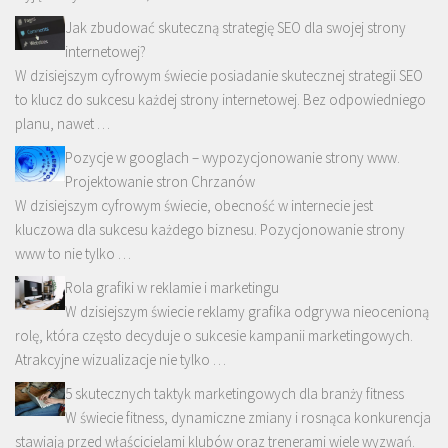
Jak zbudować skuteczną strategię SEO dla swojej strony
internetowej?
W dzisiejszym cyfrowym świecie posiadanie skutecznej strategii SEO
to klucz do sukcesu każdej strony internetowej. Bez odpowiedniego
planu, nawet …
Pozycje w googlach – wypozycjonowanie strony www.
Projektowanie stron Chrzanów
W dzisiejszym cyfrowym świecie, obecność w internecie jest
kluczowa dla sukcesu każdego biznesu. Pozycjonowanie strony
www to nie tylko …
Rola grafiki w reklamie i marketingu
W dzisiejszym świecie reklamy grafika odgrywa nieocenioną
rolę, która często decyduje o sukcesie kampanii marketingowych.
Atrakcyjne wizualizacje nie tylko …
5 skutecznych taktyk marketingowych dla branży fitness
W świecie fitness, dynamiczne zmiany i rosnąca konkurencja
stawiają przed właścicielami klubów oraz trenerami wiele wyzwań.