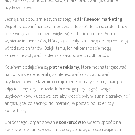
aby zwiększyć widoczność swojej marki oraz zaangażowanie
użytkowników.
Jedną z najpopularniejszych strategii jest
influencer marketing
.
Współpraca z influencerami pozwala dotrzeć do ich szerokiej bazy
obserwujących, co może zwiększyć zaufanie do marki. Warto
wybierać influencerów, którzy są autentyczni i mają dobrą reputację
wśród swoich fanów. Dzięki temu, ich rekomendacje mogą
skutecznie wpływać na decyzje zakupowe ich odbiorców.
Kolejnym podejściem są
płatne reklamy
, które można targetować
na podstawie demografii, zainteresowań oraz zachowań
użytkowników. Instagram oferuje różne formaty reklam, takie jak
zdjęcia, filmy, czy karuzele, które mogą przyciągać uwagę
użytkowników. Kluczowe jest, aby kreacje były wizualnie atrakcyjne i
angażujące, co zachęci do interakcji w postaci polubień czy
komentarzy.
Oprócz tego, organizowanie
konkursów
to świetny sposób na
zwiększenie zaangażowania i zdobycie nowych obserwujących.