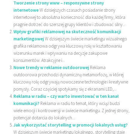
Tworzenie strony www – responsywne strony
internetowe
W dzisiejszych czasach posiadanie strony
internetowej to absolutna konieczność dla każdej firmy, która
pragnie dotrzeć do szerszej grupy klientów i zbudować silny...
Wpływ grafiki reklamowej na skuteczność komunikacji
marketingowej
W dzisiejszym świecie marketingu wizualnego
grafika reklamowa odgrywa kluczową rolę w kształtowaniu
wizerunku marek i wpływaniu na decyzje zakupowe
konsumentów. Atrakcyjne i...
Nowe trendy w reklamie outdoorowej
Reklama
outdoorowa przechodzi dynamiczną metamorfozę, w której
kluczową rolę odgrywają nowoczesne technologie i kreatywne
pomysły. Coraz częściej spotykamy się z ekranami LED,...
Reklama w radiu – czy warto inwestować w ten kanał
komunikacji?
Reklama w radiu to temat, który wciąż budzi
wiele emocji i kontrowersji w świecie marketingu. Z jednej strony,
potencjał dotarcia do lokalnych...
Jak wykorzystać storytelling w promocji lokalnych usług?
W dzisiejszym świecie marketingu lokalnego, storytelling staje