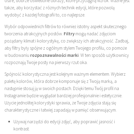
ostre, dobrze oświetlone obrazy, które przyciągną wzrok. Ważne jest
także, aby korzystać z różnych technik edycji, które pozwolą
wydobyć z każdej fotografii to, co najlepsze.
Wybór odpowiednich filtrów to również istotny aspekt skutecznego
tworzenia atrakcyjnych postów.
Filtry
mogą nadać zdjęciom
pożądany klimat i kolorystykę, co zwiększy ich atrakcyjność. Zadbaj,
aby filtry były spójne z ogólnym stylem Twojego profilu, co pomoże
w budowaniu
rozpoznawalności marki
. W ten sposób użytkownicy
rozpoznają Twoje posty na pierwszy rzut oka.
Spójność kolorystyczna jest kolejnym ważnym elementem. Wybierz
paletę kolorów, która dobrze komponuje się z Twoją marką, a
następnie stosuj ją w swoich postach. Dzięki temu Twój profil na
Instagramie będzie wyglądał bardziej profesjonalnie i estetycznie.
Użycie jednolitej kolorystyki sprawia, że Twoje zdjęcia stają się
charakterystyczne i łatwiej zapadają w pamięć obserwującym.
Używaj narzędzi do edycji zdjęć, aby poprawić jasność i
kontrast.