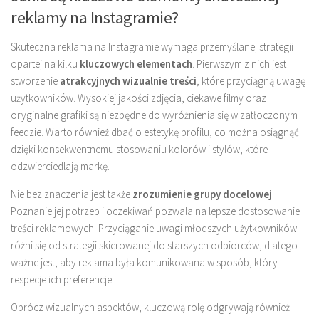
reklamy na Instagramie?
Skuteczna reklama na Instagramie wymaga przemyślanej strategii
opartej na kilku
kluczowych elementach
. Pierwszym z nich jest
stworzenie
atrakcyjnych wizualnie treści
, które przyciągną uwagę
użytkowników. Wysokiej jakości zdjęcia, ciekawe filmy oraz
oryginalne grafiki są niezbędne do wyróżnienia się w zatłoczonym
feedzie. Warto również dbać o estetykę profilu, co można osiągnąć
dzięki konsekwentnemu stosowaniu kolorów i stylów, które
odzwierciedlają markę.
Nie bez znaczenia jest także
zrozumienie grupy docelowej
.
Poznanie jej potrzeb i oczekiwań pozwala na lepsze dostosowanie
treści reklamowych. Przyciąganie uwagi młodszych użytkowników
różni się od strategii skierowanej do starszych odbiorców, dlatego
ważne jest, aby reklama była komunikowana w sposób, który
respecje ich preferencje.
Oprócz wizualnych aspektów, kluczową rolę odgrywają również