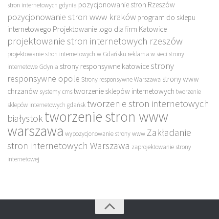
pozycjonowanie stron Rzeszów
stron internetowych gdynia
pozycjonowanie stron www kraków
program do sklepu
internetowego
Projektowanie logo dla firm Katowice
projektowanie stron internetowych rzeszów
projektowanie stron internetowych w Gdańsku
reklama w sieci
strony
strony
strony responsywne katowice
internetowe Gdynia
responsywne opole
strony www
Strony responsywne Warszawa
chrzanów
tworzenie sklepów internetowych
systemy cms
tworzenie
tworzenie stron internetowych
sklepów internetowych gdańsk
tworzenie stron www
białystok
warszawa
Zakładanie
wypozycjonowanie strony www
stron internetowych Warszawa
zaprojektowanie strony
internetowej