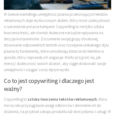
W świecie marketingu umiejętność pisania przekonujących tekstów
reklamowych staje się kluczowym atutem, który może zadecydować
o sukcesie lub porażce kampanii. Copywriting to nie tylko sztuka
tworzenia treści, ale również skuteczne narzędzie wpływania na
decyzje konsumenckie. Zrozumienie swojej grupy docelowej,
stosowanie odpowiednich technik oraz rozwijanie unikalnego stylu
pisania to fundamenty, które umożliwiają dotarcie do klientów w
sposób, który naprawdę ich angażuje. Warto przyjrzeć się, jak
mierzyć skuteczność swoich działań, aby ciągle doskonalić swoje
umiejętności i osiągać coraz lepsze wyniki.
Co to jest copywriting i dlaczego jest
ważny?
Copywriting to
sztuka tworzenia tekstów reklamowych
, która
ma na celu przyciągnięcie uwagi odbiorców i skłonienie ich do
działania, na przykład zakupu produktu lub skorzystania z usługi. W