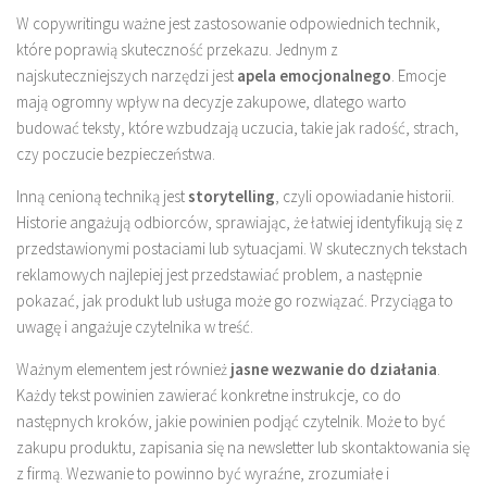
W copywritingu ważne jest zastosowanie odpowiednich technik,
które poprawią skuteczność przekazu. Jednym z
najskuteczniejszych narzędzi jest
apela emocjonalnego
. Emocje
mają ogromny wpływ na decyzje zakupowe, dlatego warto
budować teksty, które wzbudzają uczucia, takie jak radość, strach,
czy poczucie bezpieczeństwa.
Inną cenioną techniką jest
storytelling
, czyli opowiadanie historii.
Historie angażują odbiorców, sprawiając, że łatwiej identyfikują się z
przedstawionymi postaciami lub sytuacjami. W skutecznych tekstach
reklamowych najlepiej jest przedstawiać problem, a następnie
pokazać, jak produkt lub usługa może go rozwiązać. Przyciąga to
uwagę i angażuje czytelnika w treść.
Ważnym elementem jest również
jasne wezwanie do działania
.
Każdy tekst powinien zawierać konkretne instrukcje, co do
następnych kroków, jakie powinien podjąć czytelnik. Może to być
zakupu produktu, zapisania się na newsletter lub skontaktowania się
z firmą. Wezwanie to powinno być wyraźne, zrozumiałe i