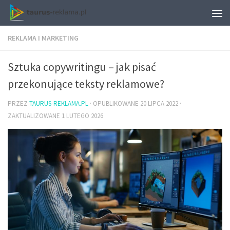
REKLAMA I MARKETING
Sztuka copywritingu – jak pisać
przekonujące teksty reklamowe?
PRZEZ
TAURUS-REKLAMA.PL
· OPUBLIKOWANE
20 LIPCA 2022
·
ZAKTUALIZOWANE
1 LUTEGO 2026