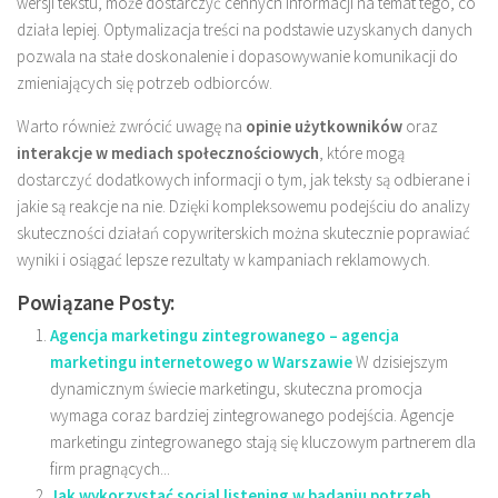
wersji tekstu, może dostarczyć cennych informacji na temat tego, co
działa lepiej. Optymalizacja treści na podstawie uzyskanych danych
pozwala na stałe doskonalenie i dopasowywanie komunikacji do
zmieniających się potrzeb odbiorców.
Warto również zwrócić uwagę na
opinie użytkowników
oraz
interakcje w mediach społecznościowych
, które mogą
dostarczyć dodatkowych informacji o tym, jak teksty są odbierane i
jakie są reakcje na nie. Dzięki kompleksowemu podejściu do analizy
skuteczności działań copywriterskich można skutecznie poprawiać
wyniki i osiągać lepsze rezultaty w kampaniach reklamowych.
Powiązane Posty:
Agencja marketingu zintegrowanego – agencja
marketingu internetowego w Warszawie
W dzisiejszym
dynamicznym świecie marketingu, skuteczna promocja
wymaga coraz bardziej zintegrowanego podejścia. Agencje
marketingu zintegrowanego stają się kluczowym partnerem dla
firm pragnących...
Jak wykorzystać social listening w badaniu potrzeb