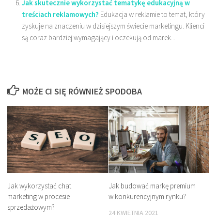
Jak skutecznie wykorzystać tematykę edukacyjną w
treściach reklamowych?
Edukacja w reklamie to temat, który
zyskuje na znaczeniu w dzisiejszym świecie marketingu. Klienci
są coraz bardziej wymagający i oczekują od marek...
MOŻE CI SIĘ RÓWNIEŻ SPODOBA
Jak wykorzystać chat
Jak budować markę premium
marketing w procesie
w konkurencyjnym rynku?
sprzedażowym?
24 KWIETNIA 2021