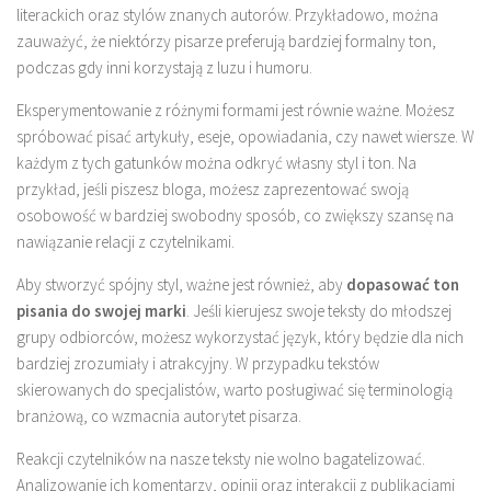
literackich oraz stylów znanych autorów. Przykładowo, można
zauważyć, że niektórzy pisarze preferują bardziej formalny ton,
podczas gdy inni korzystają z luzu i humoru.
Eksperymentowanie z różnymi formami jest równie ważne. Możesz
spróbować pisać artykuły, eseje, opowiadania, czy nawet wiersze. W
każdym z tych gatunków można odkryć własny styl i ton. Na
przykład, jeśli piszesz bloga, możesz zaprezentować swoją
osobowość w bardziej swobodny sposób, co zwiększy szansę na
nawiązanie relacji z czytelnikami.
Aby stworzyć spójny styl, ważne jest również, aby
dopasować ton
pisania do swojej marki
. Jeśli kierujesz swoje teksty do młodszej
grupy odbiorców, możesz wykorzystać język, który będzie dla nich
bardziej zrozumiały i atrakcyjny. W przypadku tekstów
skierowanych do specjalistów, warto posługiwać się terminologią
branżową, co wzmacnia autorytet pisarza.
Reakcji czytelników na nasze teksty nie wolno bagatelizować.
Analizowanie ich komentarzy, opinii oraz interakcji z publikacjami