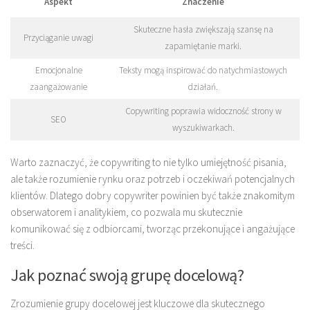
Aspekt
Znaczenie
Skuteczne hasła zwiększają szansę na
Przyciąganie uwagi
zapamiętanie marki.
Emocjonalne
Teksty mogą inspirować do natychmiastowych
zaangażowanie
działań.
Copywriting poprawia widoczność strony w
SEO
wyszukiwarkach.
Warto zaznaczyć, że copywriting to nie tylko umiejętność pisania,
ale także rozumienie rynku oraz potrzeb i oczekiwań potencjalnych
klientów. Dlatego dobry copywriter powinien być także znakomitym
obserwatorem i analitykiem, co pozwala mu skutecznie
komunikować się z odbiorcami, tworząc przekonujące i angażujące
treści.
Jak poznać swoją grupę docelową?
Zrozumienie grupy docelowej jest kluczowe dla skutecznego