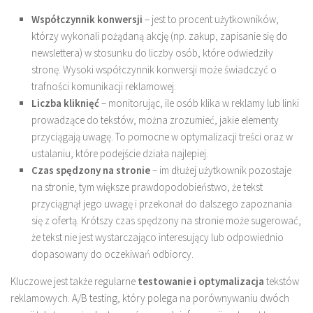
Współczynnik konwersji
– jest to procent użytkowników,
którzy wykonali pożądaną akcję (np. zakup, zapisanie się do
newslettera) w stosunku do liczby osób, które odwiedziły
stronę. Wysoki współczynnik konwersji może świadczyć o
trafności komunikacji reklamowej.
Liczba kliknięć
– monitorując, ile osób klika w reklamy lub linki
prowadzące do tekstów, można zrozumieć, jakie elementy
przyciągają uwagę. To pomocne w optymalizacji treści oraz w
ustalaniu, które podejście działa najlepiej.
Czas spędzony na stronie
– im dłużej użytkownik pozostaje
na stronie, tym większe prawdopodobieństwo, że tekst
przyciągnął jego uwagę i przekonał do dalszego zapoznania
się z ofertą. Krótszy czas spędzony na stronie może sugerować,
że tekst nie jest wystarczająco interesujący lub odpowiednio
dopasowany do oczekiwań odbiorcy.
Kluczowe jest także regularne
testowanie i optymalizacja
tekstów
reklamowych. A/B testing, który polega na porównywaniu dwóch