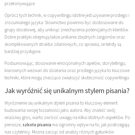
przekonywujące.
Oprócz tych technik, w copywritingu istotne jest używanie prostego i
zrozumiałego języka. Słownictwo powinno być dostosowane do
grupy docelowej, aby uniknąć zniechęcenia potencjalnych klientów.
Dobre praktyki obejmują także unikanie zbędnych żargonów oraz
skomplikowanych struktur zdaniowych, co sprawia, że teksty są
bardziej przystępne.
Podsumowując, stosowanie emocjonalnych apelów, storytellingu,
klarownych wezwań do działania oraz prostego języka to kluczowe
techniki, które mogą znacząco zwiększyć skuteczność copywritingu.
Jak wyróżnić się unikalnym stylem pisania?
Wyróżnienie się unikalnym stylem pisania to kluczowy element
budowania swojej tożsamości jako autora. Aby znaleźć swój
właściwy głos, warto zwrócić uwagę na kilka istotnych aspektów. Po
pierwsze,
szkoła pisania
ma ogromny wpływ na to, jak postrzegają
nas czytelnicy. Można zacząć od analizy różnych gatunków