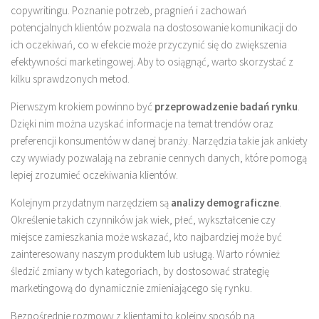
copywritingu. Poznanie potrzeb, pragnień i zachowań
potencjalnych klientów pozwala na dostosowanie komunikacji do
ich oczekiwań, co w efekcie może przyczynić się do zwiększenia
efektywności marketingowej. Aby to osiągnąć, warto skorzystać z
kilku sprawdzonych metod.
Pierwszym krokiem powinno być
przeprowadzenie badań rynku
.
Dzięki nim można uzyskać informacje na temat trendów oraz
preferencji konsumentów w danej branży. Narzędzia takie jak ankiety
czy wywiady pozwalają na zebranie cennych danych, które pomogą
lepiej zrozumieć oczekiwania klientów.
Kolejnym przydatnym narzędziem są
analizy demograficzne
.
Określenie takich czynników jak wiek, płeć, wykształcenie czy
miejsce zamieszkania może wskazać, kto najbardziej może być
zainteresowany naszym produktem lub usługą. Warto również
śledzić zmiany w tych kategoriach, by dostosować strategię
marketingową do dynamicznie zmieniającego się rynku.
Bezpośrednie rozmowy z klientami to kolejny sposób na