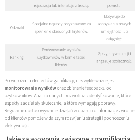
rejestracja lub interakcje z treścią.
powrotu.
Motywuje do
Specjalne nagrody przyznawane za
zdobywania nowych
Odznaki
spełnienie określonych kryteriów.
umiejętności lub
osiągnięć.
Porównywanie wyników
Sprzyja rywalizacji i
Rankingi
użytkowników w formie tabeli
angażuje społeczność.
liderów.
Po wdrożeniu elementów gamifikacji, niezwykle ważne jest
monitorowanie wyników
oraz zbieranie feedbacku od
użytkowników. Analiza danych pozwoli na zidentyfikowanie, które
aspekty zadziałały skutecznie, a które wymagają poprawy.
Regularne dostosowywanie działań w oparciu o informacje zwrotne
od klientów pomoże w dalszym rozwijaniu strategii i podnoszeniu
efektywności.
Jakie są wyzwania związane z gamifikacją