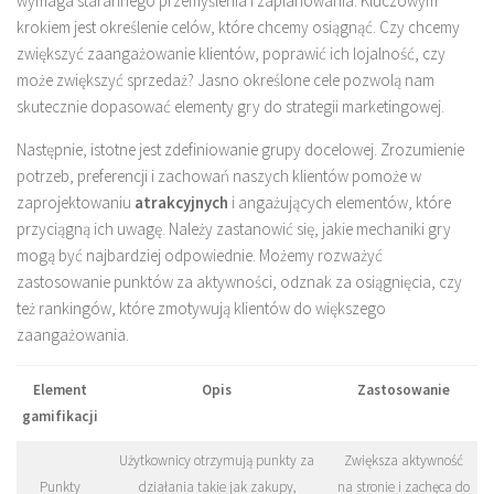
wymaga starannego przemyślenia i zaplanowania. Kluczowym
krokiem jest określenie celów, które chcemy osiągnąć. Czy chcemy
zwiększyć zaangażowanie klientów, poprawić ich lojalność, czy
może zwiększyć sprzedaż? Jasno określone cele pozwolą nam
skutecznie dopasować elementy gry do strategii marketingowej.
Następnie, istotne jest zdefiniowanie grupy docelowej. Zrozumienie
potrzeb, preferencji i zachowań naszych klientów pomoże w
zaprojektowaniu
atrakcyjnych
i angażujących elementów, które
przyciągną ich uwagę. Należy zastanowić się, jakie mechaniki gry
mogą być najbardziej odpowiednie. Możemy rozważyć
zastosowanie punktów za aktywności, odznak za osiągnięcia, czy
też rankingów, które zmotywują klientów do większego
zaangażowania.
Element
Opis
Zastosowanie
gamifikacji
Użytkownicy otrzymują punkty za
Zwiększa aktywność
Punkty
działania takie jak zakupy,
na stronie i zachęca do