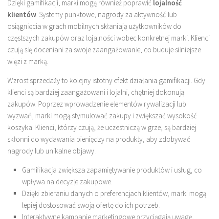
Dzięki gamifikacji, marki mogą również poprawić
lojalność
klientów
. Systemy punktowe, nagrody za aktywność lub
osiągnięcia w grach mobilnych skłaniają użytkowników do
częstszych zakupów oraz lojalności wobec konkretnej marki. Klienci
czują się doceniani za swoje zaangażowanie, co buduje silniejsze
więzi z marką.
Wzrost sprzedaży to kolejny istotny efekt działania gamifikacji. Gdy
klienci są bardziej zaangażowani i lojalni, chętniej dokonują
zakupów. Poprzez wprowadzenie elementów rywalizacji lub
wyzwań, marki mogą stymulować zakupy i zwiększać wysokość
koszyka. Klienci, którzy czują, że uczestniczą w grze, są bardziej
skłonni do wydawania pieniędzy na produkty, aby zdobywać
nagrody lub unikalne objawy.
Gamifikacja zwiększa zapamiętywanie produktów i usług, co
wpływa na decyzje zakupowe.
Dzięki zbieraniu danych o preferencjach klientów, marki mogą
lepiej dostosować swoją ofertę do ich potrzeb.
Interaktywne kampanie marketingowe przyciągają uwagę,