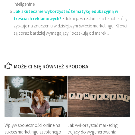
inteligentne...
Jak skutecznie wykorzystać tematykę edukacyjną w
treściach reklamowych?
Edukacja w reklamie to temat, który
zyskuje na znaczeniu w dzisiejszym świecie marketingu. Klienci
są coraz bardziej wymagający i oczekują od marek...
MOŻE CI SIĘ RÓWNIEŻ SPODOBA
Jak wykorzystać marketing
Wpływ społeczności online na
trujący do wygenerowania
sukces marketingu szeptanego