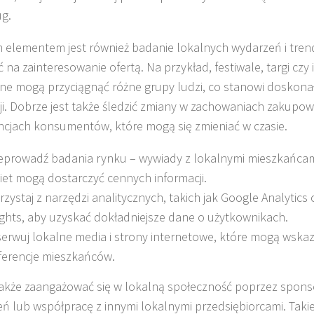
ug.
elementem jest również badanie lokalnych wydarzeń i tre
 na zainteresowanie ofertą. Na przykład, festiwale, targi czy
ne mogą przyciągnąć różne grupy ludzi, co stanowi doskona
i. Dobrze jest także śledzić zmiany w zachowaniach zakupow
ncjach konsumentów, które mogą się zmieniać w czasie.
eprowadź badania rynku – wywiady z lokalnymi mieszkańcami
iet mogą dostarczyć cennych informacji.
rzystaj z narzędzi analitycznych, takich jak Google Analytics
ights, aby uzyskać dokładniejsze dane o użytkownikach.
erwuj lokalne media i strony internetowe, które mogą wska
ferencje mieszkańców.
akże zaangażować się w lokalną społeczność poprzez spon
ń lub współpracę z innymi lokalnymi przedsiębiorcami. Takie 