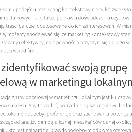
takiemu podejściu, marketing kontekstowy nie tylko zwiększ
i reklamowych, ale także poprawia doświadczenia użytkown
ją treści bardziej dostosowane do ich zainteresowań. W miar
 się, możemy spodziewać się, że marketing kontekstowy stanie
j złożony i efektywny, co z pewnością przyczyni się do jego wi
ności wśród firm.
 zidentyfikować swoją grupę
elową w marketingu lokalny
ikacja grupy docelowej w marketingu lokalnym jest kluczow
ęcia sukcesu. Aby to zrobić, potrzebne są szczegółowe bada
eć lokalne potrzeby, preferencje oraz zachowania potencjal
acząć od analizy demograficznej mieszkańców danej okolic
niu, kto jest najbardziej prawdopodobnym odbiorcą oferow