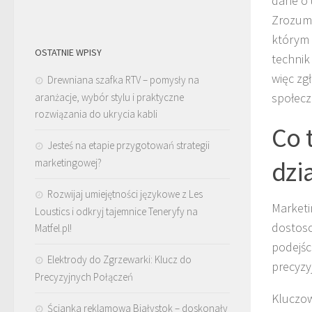
dane o 
Zrozumi
którym 
OSTATNIE WPISY
technik
więc zg
Drewniana szafka RTV – pomysły na
społecz
aranżacje, wybór stylu i praktyczne
rozwiązania do ukrycia kabli
Co 
Jesteś na etapie przygotowań strategii
dzi
marketingowej?
Rozwijaj umiejętności językowe z Les
Marketi
Loustics i odkryj tajemnice Teneryfy na
dostoso
Matfel.pl!
podejśc
Elektrody do Zgrzewarki: Klucz do
precyzy
Precyzyjnych Połączeń
Kluczo
Ścianka reklamowa Białystok – doskonały