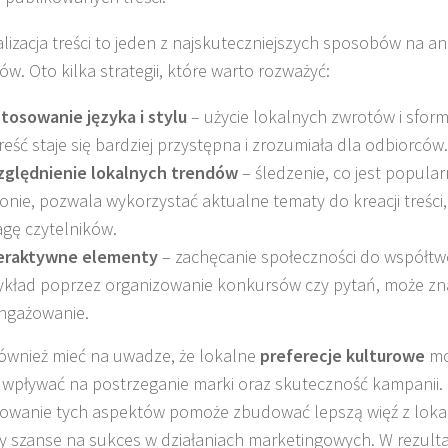
lizacja treści to jeden z najskuteczniejszych sposobów na 
ów. Oto kilka strategii, które warto rozważyć:
tosowanie języka i stylu
– użycie lokalnych zwrotów i sfor
treść staje się bardziej przystępna i zrozumiała dla odbiorców.
ględnienie lokalnych trendów
– śledzenie, co jest popul
ionie, pozwala wykorzystać aktualne tematy do kreacji treści
gę czytelników.
eraktywne elementy
– zachęcanie społeczności do współtwo
ykład poprzez organizowanie konkursów czy pytań, może zn
ngażowanie.
ównież mieć na uwadze, że lokalne
preferecje kulturowe
mo
wpływać na postrzeganie marki oraz skuteczność kampanii. 
owanie tych aspektów pomoże zbudować lepszą więź z lokaln
y szanse na sukces w działaniach marketingowych. W rezultac