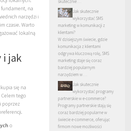
cji lokalnych.
skutecznie …
o fundament, na
Jak skutecznie
ednich narzędzi i
wykorzystać SMS
m czasie. Warto
marketing w komunikacji z
klientami?
ngażować lokalną
W dzisiejszym świecie, gdzie
komunikacja z klientami
odgrywa kluczową rolę, SMS
i jak
marketing staje się coraz
bardziej popularnym
narzędziem w …
Jak skutecznie
kupia się na
wykorzystać programy
. Celem tego
partnerskie w e-commerce?
i poprzez
Programy partnerskie stają się
referencji.
coraz bardziej popularne w
świecie e-commerce, oferując
nych
o
firmom nowe możliwości