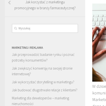
Jak korzystać z marketingu
promocyjnego w branży farmaceutycznej?
MARKETING I REKLAMA
Jak przeprowadzić badanie rynku i poznać
potrzeby konsumentów?
Jak zwiększyć konwersję na swojej stronie
internetowej?
Jak wykorzystać storytelling w marketingu?
W dzisi
Jak budować długotrwałe relacje z klientami?
komunik
Marketing dla deweloperów – marketing
Marketi
nieruchomości