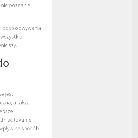
dnie poznanie
y i dostosowywania
 wszystkie
niejszy.
do
e jest
czna, a także
lepsze
ędniać lokalne
y wpływ na sposób