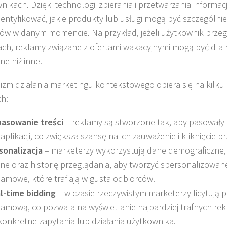
nikach. Dzięki technologii zbierania i przetwarzania informac
entyfikować, jakie produkty lub usługi mogą być szczególnie
ów w danym momencie. Na przykład, jeżeli użytkownik przeg
ch, reklamy związane z ofertami wakacyjnymi mogą być dla n
ne niż inne.
zm działania marketingu kontekstowego opiera się na kilk
h:
asowanie treści
– reklamy są stworzone tak, aby pasowały d
 aplikacji, co zwiększa szansę na ich zauważenie i kliknięcie 
sonalizacja
– marketerzy wykorzystują dane demograficzne
ine oraz historię przeglądania, aby tworzyć spersonalizowa
lamowe, które trafiają w gusta odbiorców.
l-time bidding
– w czasie rzeczywistym marketerzy licytują 
lamową, co pozwala na wyświetlanie najbardziej trafnych re
konkretne zapytania lub działania użytkownika.