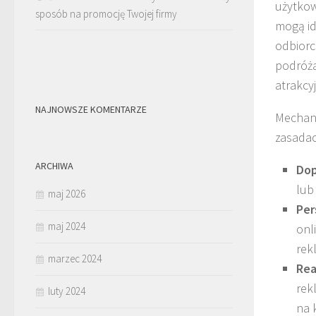
użytkow
sposób na promocję Twojej firmy
mogą id
odbiorc
podróża
atrakcyj
NAJNOWSZE KOMENTARZE
Mechani
zasadac
ARCHIWA
Dop
lub
maj 2026
Per
maj 2024
onl
rek
marzec 2024
Rea
rek
luty 2024
na 