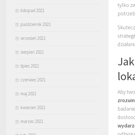
tylko z
listopad 2021
potrzeb
październik 2021
Skutecz
strateg
wrzesień 2021
działani
sierpień 2021
Jak
lipiec 2021
lok
czerwiec 2021
Aby two
maj 2021
zrozumi
kwiecień 2021
badanie
dostoso
marzec 2021
wydarz
odbioru