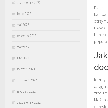
październik 2023
Dzięki 
lipiec 2023
kampani
otrzymu
maj 2023
rozwija
bardzie
kwiecień 2023
popular
marzec 2023
Jak
luty 2023
doc
styczeń 2023
Identyf
grudzień 2022
osiągni
listopad 2022
zrozumi
Można z
październik 2022
określe