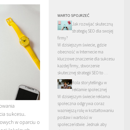
WARTO SPOJRZEĆ
Jak rozwijać skuteczną
strategię SEO dla swojej
firmy?
W dzisiejszym świecie, gdzie
obecność w Internecie ma
kluczowe znaczenie dla sukcesu
każdej firmy, stworzenie
skutecznej strategii SEO to …
Rola storytellingu w
reklamie społecznej
W dzisiejszym świecie reklama
społeczna odgrywa coraz
sowania
ważniejszą rolę w kształtowaniu
cia sukcesu.
postaw i wartości w
mowych w oparciu o
społeczeństwie. Jednak aby