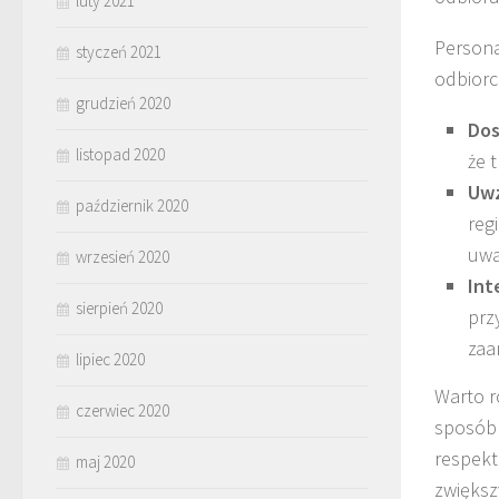
luty 2021
Persona
styczeń 2021
odbiorc
grudzień 2020
Dos
listopad 2020
że 
Uwz
październik 2020
reg
uwa
wrzesień 2020
Int
sierpień 2020
prz
zaa
lipiec 2020
Warto r
czerwiec 2020
sposób 
respekt
maj 2020
zwiększ