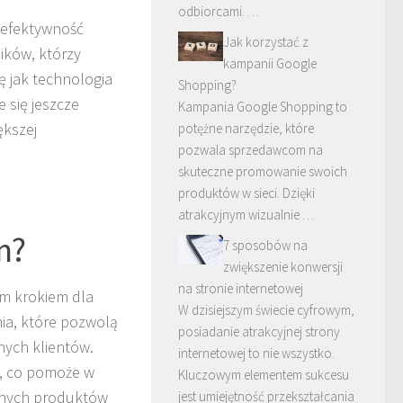
odbiorcami. …
a efektywność
Jak korzystać z
ików, którzy
kampanii Google
ę jak technologia
Shopping?
 się jeszcze
Kampania Google Shopping to
ększej
potężne narzędzie, które
pozwala sprzedawcom na
skuteczne promowanie swoich
produktów w sieci. Dzięki
atrakcyjnym wizualnie …
m?
7 sposobów na
zwiększenie konwersji
na stronie internetowej
ym krokiem dla
W dzisiejszym świecie cyfrowym,
nia, które pozwolą
posiadanie atrakcyjnej strony
nych klientów.
internetowej to nie wszystko.
y, co pomoże w
Kluczowym elementem sukcesu
anych produktów
jest umiejętność przekształcania