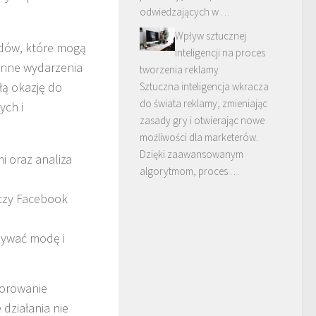
odwiedzających w …
Wpływ sztucznej
ndów, które mogą
inteligencji na proces
 inne wydarzenia
tworzenia reklamy
łą okazję do
Sztuczna inteligencja wkracza
do świata reklamy, zmieniając
ych i
zasady gry i otwierając nowe
możliwości dla marketerów.
Dzięki zaawansowanym
 oraz analiza
algorytmom, proces …
 czy Facebook
zywać modę i
sorowanie
działania nie