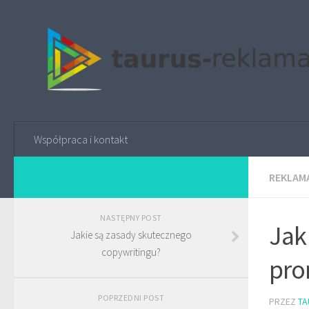
Współpraca i kontakt
REKLAMA
NASTĘPNY POST
Jak
Jakie są zasady skutecznego
copywritingu?
pro
POPRZEDNI POST
PRZEZ
TA