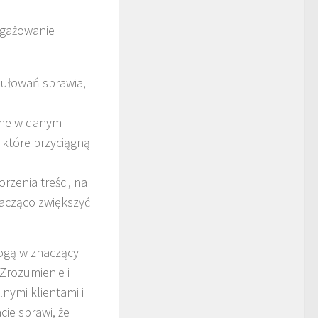
angażowanie
mułowań sprawia,
arne w danym
, które przyciągną
rzenia treści, na
acząco zwiększyć
gą w znaczący
Zrozumienie i
ymi klientami i
ie sprawi, że