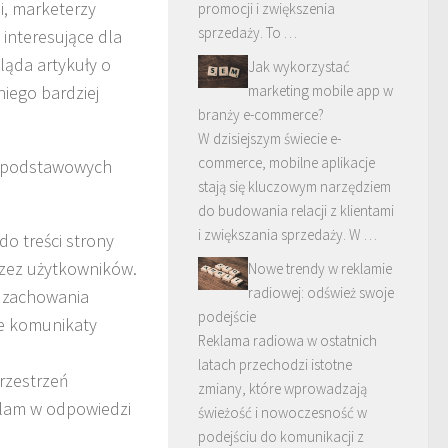
ji, marketerzy
promocji i zwiększenia
sprzedaży. To …
 interesujące dla
ląda artykuły o
Jak wykorzystać
marketing mobile app w
iego bardziej
branży e-commerce?
W dzisiejszym świecie e-
commerce, mobilne aplikacje
u podstawowych
stają się kluczowym narzędziem
do budowania relacji z klientami
i zwiększania sprzedaży. W …
o treści strony
przez użytkowników.
Nowe trendy w reklamie
radiowej: odśwież swoje
, zachowania
podejście
ne komunikaty
Reklama radiowa w ostatnich
latach przechodzi istotne
przestrzeń
zmiany, które wprowadzają
klam w odpowiedzi
świeżość i nowoczesność w
podejściu do komunikacji z