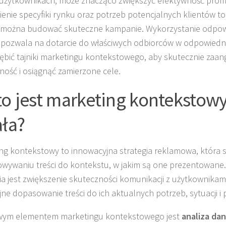
użytkownikach, może znacząco zwiększyć efektywność promo
enie specyfiki rynku oraz potrzeb potencjalnych klientów t
można budować skuteczne kampanie. Wykorzystanie odpowi
 pozwala na dotarcie do właściwych odbiorców w odpowiedni
łębić tajniki marketingu kontekstowego, aby skutecznie zaa
ność i osiągnąć zamierzone cele.
to jest marketing kontekstowy 
ała?
ng kontekstowy to innowacyjna strategia reklamowa, która s
wywaniu treści do kontekstu, w jakim są one prezentowane
ia jest zwiększenie skuteczności komunikacji z użytkownikam
jne dopasowanie treści do ich aktualnych potrzeb, sytuacji i p
wym elementem marketingu kontekstowego jest
analiza da