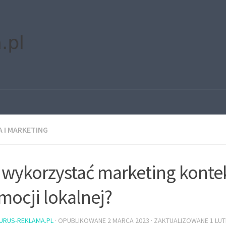
 I MARKETING
 wykorzystać marketing kont
mocji lokalnej?
URUS-REKLAMA.PL
· OPUBLIKOWANE
2 MARCA 2023
· ZAKTUALIZOWANE
1 LU