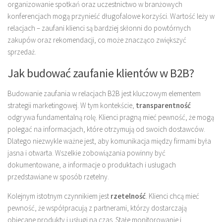
organizowanie spotkań oraz uczestnictwo w branżowych
konferencjach mogą przynieść długofalowe korzyści. Wartość leży w
relacjach – zaufani klienci są bardziej skłonni do powtórnych
zakupów oraz rekomendacji, co może znacząco zwiększyć
sprzedaż.
Jak budować zaufanie klientów w B2B?
Budowanie zaufania w relacjach B2B jest kluczowym elementem
strategii marketingowej. W tym kontekście,
transparentność
odgrywa fundamentalną rolę. Klienci pragną mieć pewność, że mogą
polegać na informacjach, które otrzymują od swoich dostawców.
Dlatego niezwykle ważne jest, aby komunikacja między firmami była
jasna i otwarta. Wszelkie zobowiązania powinny być
dokumentowane, a informacje o produktach i usługach
przedstawiane w sposób rzetelny.
Kolejnym istotnym czynnikiem jest
rzetelność
. Klienci chcą mieć
pewność, że współpracują z partnerami, którzy dostarczają
obiecane produkty i usługi na czas. Stałe monitorowanie i