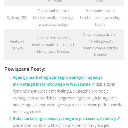
raportowanie
czasu
Zarządzanie danymi
Budowanie relacji z
Systemy CRM
klientów, analiza interakcji,
klientami, poprawa obsługi
wsparcie sprzedaży
klienta
Optymalizacja działań
Gromadzenie danych,
Analityka
marketingowych,
monitorowanie skuteczności,
danych
przewidywanie potrzeb
identyfikacja trendów
klientów
Powiązane Posty:
Agencja marketingu zintegrowanego – agencja
marketingu internetowego w Warszawie
W dzisiejszym
dynamicznym świecie marketingu, skuteczna promocja
wymaga coraz bardziej zintegrowanego podejścia. Agencje
marketingu zintegrowanego stają się kluczowym partnerem dla
firm pragnących...
Rola marketingu sensorycznego w procesie sprzedaży
W
dzisiejszym świecie, w którym konkurencja na rynku jest