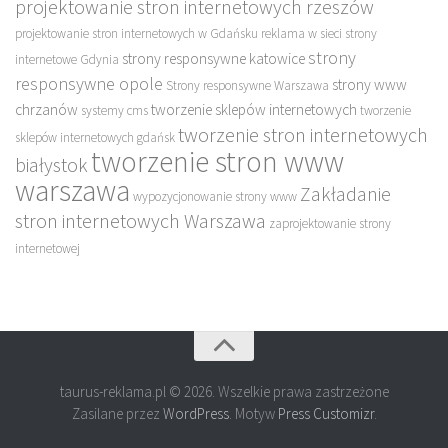
projektowanie stron internetowych rzeszów
projektowanie stron internetowych w Gdańsku
reklama w sieci
strony
strony
strony responsywne katowice
internetowe Gdynia
responsywne opole
strony www
Strony responsywne Warszawa
chrzanów
tworzenie sklepów internetowych
systemy cms
tworzenie
tworzenie stron internetowych
sklepów internetowych gdańsk
tworzenie stron www
białystok
warszawa
Zakładanie
wypozycjonowanie strony www
stron internetowych Warszawa
zaprojektowanie strony
internetowej
taurus-reklama.pl © 2026. Wszelkie prawa zastrzeżone
Zasilane przez
WordPress
. Motyw
Press Customizr
.