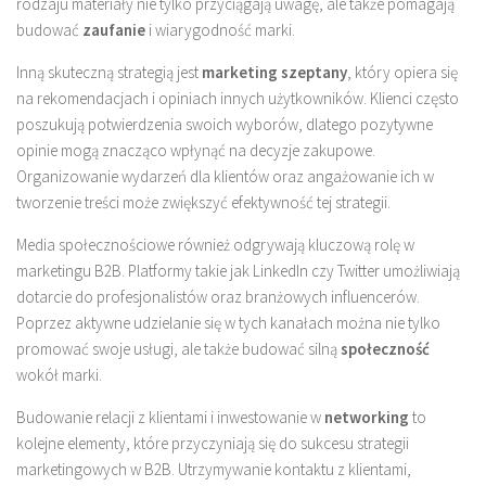
rodzaju materiały nie tylko przyciągają uwagę, ale także pomagają
budować
zaufanie
i wiarygodność marki.
Inną skuteczną strategią jest
marketing szeptany
, który opiera się
na rekomendacjach i opiniach innych użytkowników. Klienci często
poszukują potwierdzenia swoich wyborów, dlatego pozytywne
opinie mogą znacząco wpłynąć na decyzje zakupowe.
Organizowanie wydarzeń dla klientów oraz angażowanie ich w
tworzenie treści może zwiększyć efektywność tej strategii.
Media społecznościowe również odgrywają kluczową rolę w
marketingu B2B. Platformy takie jak LinkedIn czy Twitter umożliwiają
dotarcie do profesjonalistów oraz branżowych influencerów.
Poprzez aktywne udzielanie się w tych kanałach można nie tylko
promować swoje usługi, ale także budować silną
społeczność
wokół marki.
Budowanie relacji z klientami i inwestowanie w
networking
to
kolejne elementy, które przyczyniają się do sukcesu strategii
marketingowych w B2B. Utrzymywanie kontaktu z klientami,