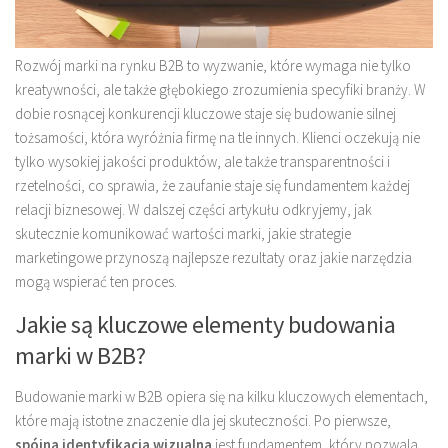
Rozwój marki na rynku B2B to wyzwanie, które wymaga nie tylko
kreatywności, ale także głębokiego zrozumienia specyfiki branży. W
dobie rosnącej konkurencji kluczowe staje się budowanie silnej
tożsamości, która wyróżnia firmę na tle innych. Klienci oczekują nie
tylko wysokiej jakości produktów, ale także transparentności i
rzetelności, co sprawia, że zaufanie staje się fundamentem każdej
relacji biznesowej. W dalszej części artykułu odkryjemy, jak
skutecznie komunikować wartości marki, jakie strategie
marketingowe przynoszą najlepsze rezultaty oraz jakie narzędzia
mogą wspierać ten proces.
Jakie są kluczowe elementy budowania
marki w B2B?
Budowanie marki w B2B opiera się na kilku kluczowych elementach,
które mają istotne znaczenie dla jej skuteczności. Po pierwsze,
spójna identyfikacja wizualna
jest fundamentem, który pozwala