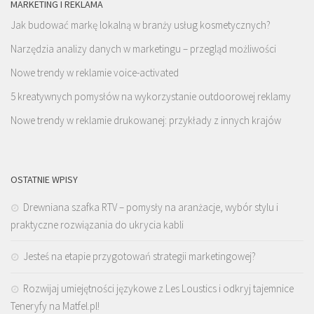
MARKETING I REKLAMA
Jak budować markę lokalną w branży usług kosmetycznych?
Narzędzia analizy danych w marketingu – przegląd możliwości
Nowe trendy w reklamie voice-activated
5 kreatywnych pomysłów na wykorzystanie outdoorowej reklamy
Nowe trendy w reklamie drukowanej: przykłady z innych krajów
OSTATNIE WPISY
Drewniana szafka RTV – pomysły na aranżacje, wybór stylu i
praktyczne rozwiązania do ukrycia kabli
Jesteś na etapie przygotowań strategii marketingowej?
Rozwijaj umiejętności językowe z Les Loustics i odkryj tajemnice
Teneryfy na Matfel.pl!