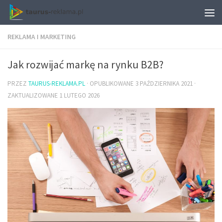
REKLAMA I MARKETING
Jak rozwijać markę na rynku B2B?
PRZEZ
TAURUS-REKLAMA.PL
· OPUBLIKOWANE
3 PAŹDZIERNIKA 2021
·
ZAKTUALIZOWANE
1 LUTEGO 2026