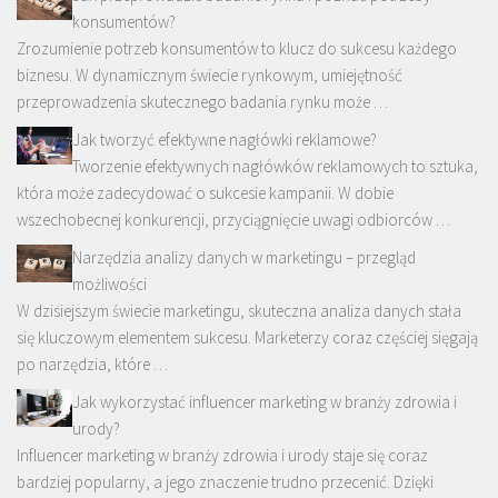
konsumentów?
Zrozumienie potrzeb konsumentów to klucz do sukcesu każdego
biznesu. W dynamicznym świecie rynkowym, umiejętność
przeprowadzenia skutecznego badania rynku może …
Jak tworzyć efektywne nagłówki reklamowe?
Tworzenie efektywnych nagłówków reklamowych to sztuka,
która może zadecydować o sukcesie kampanii. W dobie
wszechobecnej konkurencji, przyciągnięcie uwagi odbiorców …
Narzędzia analizy danych w marketingu – przegląd
możliwości
W dzisiejszym świecie marketingu, skuteczna analiza danych stała
się kluczowym elementem sukcesu. Marketerzy coraz częściej sięgają
po narzędzia, które …
Jak wykorzystać influencer marketing w branży zdrowia i
urody?
Influencer marketing w branży zdrowia i urody staje się coraz
bardziej popularny, a jego znaczenie trudno przecenić. Dzięki