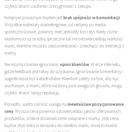
szybko stracić zaufanie i zrezygnować z zakupu.
Kolejnym poważnym błędem jest
brak spójności w komunikacji
.
Wszystkie materiały marketingowe, od reklamy po media
społecznościowe, powinny mieć jednolity ton i styl. Kiedy różne
wiadomości są ze sobą sprzeczne lub nie odzwierciedlają wartości
marki, klientów może to zdezorientować i zniechęcić do interakcji z
marką.
Nie można również ignorować
opinii klientów
. W erze internetu,
gdzie feedback jest łatwy do uzyskania, ignorowanie komentarzy i
sugestii może być katastrofalne. Klientom zależy na tym, aby być
słuchanym, a marki, które nie biorą pod uwagę ich głosów, mogą
szybko stracić swoją reputację.
Ponadto, warto zwrócić uwagę na
niewłaściwe pozycjonowanie
ceny
. Wyższa cena powinna odzwierciedlać jakość oferowanych
produktów, a także doświadczenie związane z marką. Jeśli cena
będzie zbyt niska w stosunku do obietnic marki, może to budzić