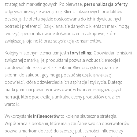
strategiach marketingowych. Po pierwsze,
personalizacja oferty
odgrywa niezwykle ważną rolę. Klienci luksusowych produktów
oczekują, że oferta będzie dostosowana do ich indywidualnych
potrzeb i preferencji. Dzięki analizie danych o klientach marki mogą
tworzyć spersonalizowane doświadczenia zakupowe, które
zwiększają lojalność oraz satysfakcję konsumentów.
Kolejnym istotnym elementem jest
storytelling
. Opowiadanie historii
związanej z marką i jej produktami pozwala wzbudzić emocje i
zbudować silniejszą więź z klientami. Klienci często są bardziej
skłonni do zakupu, gdy mogą poczuć się częścią większej
opowieści, która odzwierciedla ich aspiracje i styl życia. Dlatego
marki premium powinny inwestować w tworzenie angażujących
narracji, które podkreślają unikalne cechy produktów oraz ich
wartość.
Wykorzystanie
influencerów
to kolejna skuteczna strategia.
Współpraca z osobami, które mają zaufanie swoich obserwatorów,
pozwala markom dotrzeć do szerszej publiczności. Influencerzy