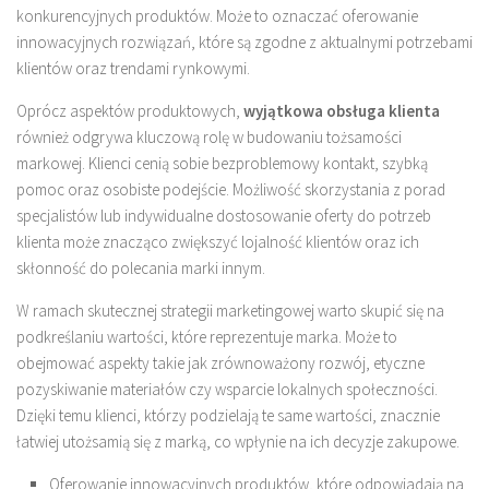
konkurencyjnych produktów. Może to oznaczać oferowanie
innowacyjnych rozwiązań, które są zgodne z aktualnymi potrzebami
klientów oraz trendami rynkowymi.
Oprócz aspektów produktowych,
wyjątkowa obsługa klienta
również odgrywa kluczową rolę w budowaniu tożsamości
markowej. Klienci cenią sobie bezproblemowy kontakt, szybką
pomoc oraz osobiste podejście. Możliwość skorzystania z porad
specjalistów lub indywidualne dostosowanie oferty do potrzeb
klienta może znacząco zwiększyć lojalność klientów oraz ich
skłonność do polecania marki innym.
W ramach skutecznej strategii marketingowej warto skupić się na
podkreślaniu wartości, które reprezentuje marka. Może to
obejmować aspekty takie jak zrównoważony rozwój, etyczne
pozyskiwanie materiałów czy wsparcie lokalnych społeczności.
Dzięki temu klienci, którzy podzielają te same wartości, znacznie
łatwiej utożsamią się z marką, co wpłynie na ich decyzje zakupowe.
Oferowanie innowacyjnych produktów, które odpowiadają na