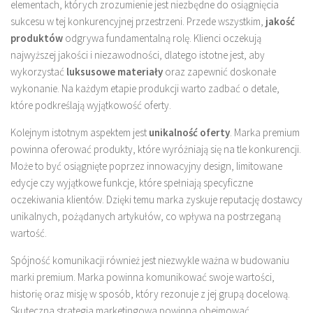
elementach, których zrozumienie jest niezbędne do osiągnięcia
sukcesu w tej konkurencyjnej przestrzeni. Przede wszystkim,
jakość
produktów
odgrywa fundamentalną rolę. Klienci oczekują
najwyższej jakości i niezawodności, dlatego istotne jest, aby
wykorzystać
luksusowe materiały
oraz zapewnić doskonałe
wykonanie. Na każdym etapie produkcji warto zadbać o detale,
które podkreślają wyjątkowość oferty.
Kolejnym istotnym aspektem jest
unikalność oferty
. Marka premium
powinna oferować produkty, które wyróżniają się na tle konkurencji.
Może to być osiągnięte poprzez innowacyjny design, limitowane
edycje czy wyjątkowe funkcje, które spełniają specyficzne
oczekiwania klientów. Dzięki temu marka zyskuje reputację dostawcy
unikalnych, pożądanych artykułów, co wpływa na postrzeganą
wartość.
Spójność komunikacji również jest niezwykle ważna w budowaniu
marki premium. Marka powinna komunikować swoje wartości,
historię oraz misję w sposób, który rezonuje z jej grupą docelową.
Skuteczna strategia marketingowa powinna obejmować