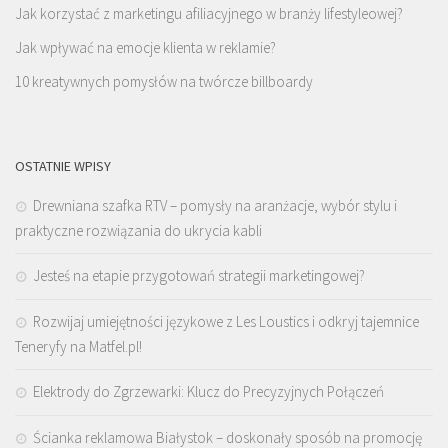
Jak korzystać z marketingu afiliacyjnego w branży lifestyleowej?
Jak wpływać na emocje klienta w reklamie?
10 kreatywnych pomysłów na twórcze billboardy
OSTATNIE WPISY
Drewniana szafka RTV – pomysły na aranżacje, wybór stylu i
praktyczne rozwiązania do ukrycia kabli
Jesteś na etapie przygotowań strategii marketingowej?
Rozwijaj umiejętności językowe z Les Loustics i odkryj tajemnice
Teneryfy na Matfel.pl!
Elektrody do Zgrzewarki: Klucz do Precyzyjnych Połączeń
Ścianka reklamowa Białystok – doskonały sposób na promocję