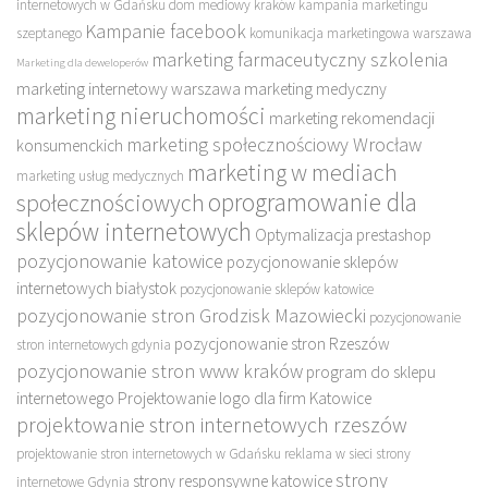
internetowych w Gdańsku
dom mediowy kraków
kampania marketingu
Kampanie facebook
szeptanego
komunikacja marketingowa warszawa
marketing farmaceutyczny szkolenia
Marketing dla deweloperów
marketing internetowy warszawa
marketing medyczny
marketing nieruchomości
marketing rekomendacji
marketing społecznościowy Wrocław
konsumenckich
marketing w mediach
marketing usług medycznych
oprogramowanie dla
społecznościowych
sklepów internetowych
Optymalizacja prestashop
pozycjonowanie katowice
pozycjonowanie sklepów
internetowych białystok
pozycjonowanie sklepów katowice
pozycjonowanie stron Grodzisk Mazowiecki
pozycjonowanie
pozycjonowanie stron Rzeszów
stron internetowych gdynia
pozycjonowanie stron www kraków
program do sklepu
internetowego
Projektowanie logo dla firm Katowice
projektowanie stron internetowych rzeszów
projektowanie stron internetowych w Gdańsku
reklama w sieci
strony
strony
strony responsywne katowice
internetowe Gdynia