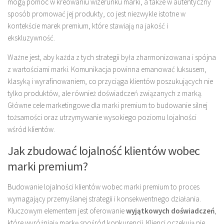
mogą pomóc w kreowaniu wizerunku marki, a także w autentyczny
sposób promować jej produkty, co jest niezwykle istotne w
kontekście marek premium, które stawiają na jakość i
ekskluzywność.
Ważne jest, aby każda z tych strategii była zharmonizowana i spójna
z wartościami marki. Komunikacja powinna emanować luksusem,
klasyką i wyrafinowaniem, co przyciąga klientów poszukujących nie
tylko produktów, ale również doświadczeń związanych z marką.
Główne cele marketingowe dla marki premium to budowanie silnej
tożsamości oraz utrzymywanie wysokiego poziomu lojalności
wśród klientów.
Jak zbudować lojalność klientów wobec
marki premium?
Budowanie lojalności klientów wobec marki premium to proces
wymagający przemyślanej strategii i konsekwentnego działania.
Kluczowym elementem jest oferowanie
wyjątkowych doświadczeń
,
które wyróżniają markę spośród konkurencji. Klienci oczekują nie