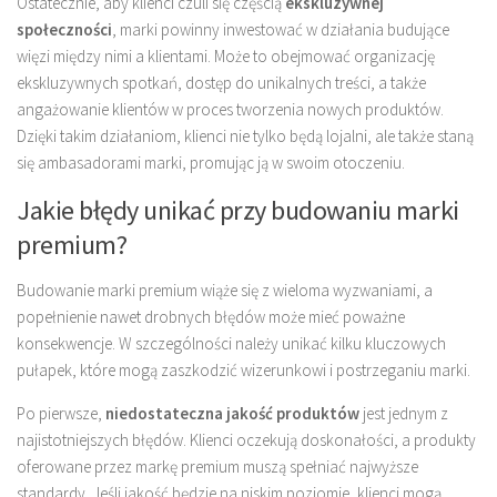
Ostatecznie, aby klienci czuli się częścią
ekskluzywnej
społeczności
, marki powinny inwestować w działania budujące
więzi między nimi a klientami. Może to obejmować organizację
ekskluzywnych spotkań, dostęp do unikalnych treści, a także
angażowanie klientów w proces tworzenia nowych produktów.
Dzięki takim działaniom, klienci nie tylko będą lojalni, ale także staną
się ambasadorami marki, promując ją w swoim otoczeniu.
Jakie błędy unikać przy budowaniu marki
premium?
Budowanie marki premium wiąże się z wieloma wyzwaniami, a
popełnienie nawet drobnych błędów może mieć poważne
konsekwencje. W szczególności należy unikać kilku kluczowych
pułapek, które mogą zaszkodzić wizerunkowi i postrzeganiu marki.
Po pierwsze,
niedostateczna jakość produktów
jest jednym z
najistotniejszych błędów. Klienci oczekują doskonałości, a produkty
oferowane przez markę premium muszą spełniać najwyższe
standardy. Jeśli jakość będzie na niskim poziomie, klienci mogą