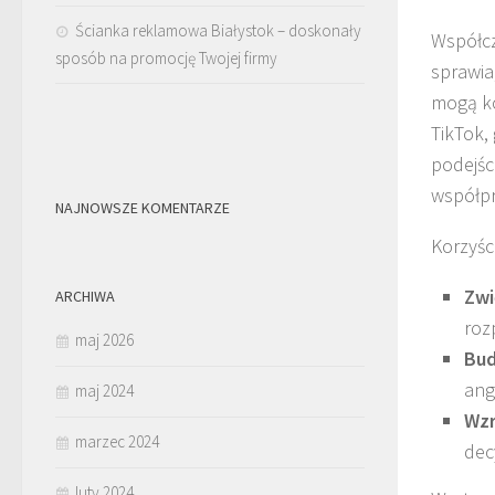
Ścianka reklamowa Białystok – doskonały
Współcz
sposób na promocję Twojej firmy
sprawia
mogą ko
TikTok,
podejśc
współpr
NAJNOWSZE KOMENTARZE
Korzyśc
Zwi
ARCHIWA
roz
maj 2026
Bud
ang
maj 2024
Wzr
marzec 2024
dec
luty 2024