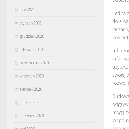
luty 2021
Jedną z
do zróż
styczeń 2021
niszach
grudzień 2020
kosmety
listopad 2020
Influen
informa
październik 2020
użytecz
swojej 
wrzesień 2020
rozwój 
sierpień 2020
Budowan
lipiec 2020
odgrywa
mogą zy
czerwiec 2020
Wspólne
społecz
maj 2020