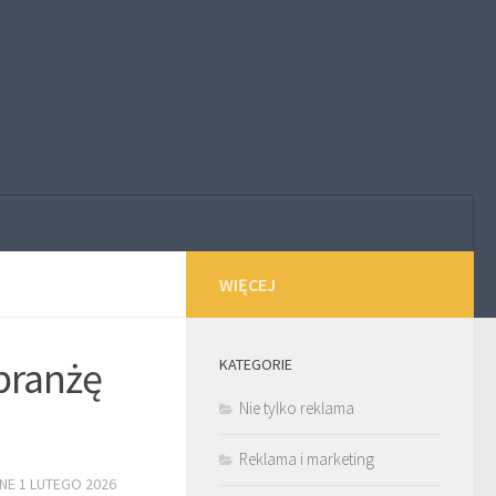
WIĘCEJ
branżę
KATEGORIE
Nie tylko reklama
Reklama i marketing
ANE
1 LUTEGO 2026