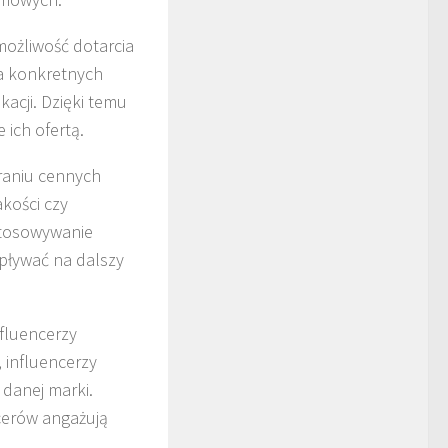
możliwość dotarcia
na konkretnych
acji. Dzięki temu
 ich ofertą.
eraniu cennych
akości czy
stosowywanie
ływać na dalszy
fluencerzy
 influencerzy
 danej marki.
cerów angażują