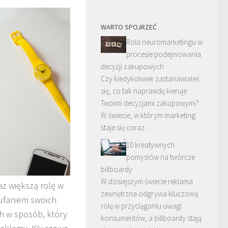
WARTO SPOJRZEĆ
Rola neuromarketingu w
procesie podejmowania
decyzji zakupowych
Czy kiedykolwiek zastanawiałeś
się, co tak naprawdę kieruje
Twoimi decyzjami zakupowymi?
W świecie, w którym marketing
staje się coraz …
10 kreatywnych
pomysłów na twórcze
billboardy
W dzisiejszym świecie reklama
az większą rolę w
zewnętrzna odgrywa kluczową
aufaniem swoich
rolę w przyciąganiu uwagi
h w sposób, który
konsumentów, a billboardy stają