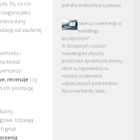
mi. To, co ich
potrafią skutecznie pozyskiwać
trzegana jako
…
poleca dany
Jakie są nowe trendy w
ndację od zaufanej
marketingu
turystycznym?
W dzisiejszych czasach
potrzeby i
marketing turystyczny
przechodzi dynamiczne zmiany,
 na temat
które są odpowiedzią na
luencerzy
rosnące oczekiwania
we
,
recenzje
czy
współczesnych podróżników.
i ich promocję
Kluczowe trendy, takie …
ikalny
ngowe. Używają
ch grup
orzenia