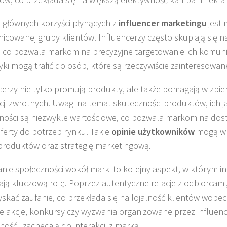
 głównych korzyści płynących z
influencer marketingu
jest 
nicowanej grupy klientów. Influencerzy często skupiają się 
, co pozwala markom na precyzyjne targetowanie ich komunik
ki mogą trafić do osób, które są rzeczywiście zainteresowane
cerzy nie tylko promują produkty, ale także pomagają w zbi
cji zwrotnych. Uwagi na temat skuteczności produktów, ich j
ności są niezwykle wartościowe, co pozwala markom na do
oferty do potrzeb rynku. Takie
opinie użytkowników
mogą wp
produktów oraz strategię marketingową.
ie społeczności wokół marki to kolejny aspekt, w którym in
ją kluczową rolę. Poprzez autentyczne relacje z odbiorcami,
skać zaufanie, co przekłada się na lojalność klientów wobec
 akcje, konkursy czy wyzwania organizowane przez influen
ność i zachęcają do interakcji z marką.