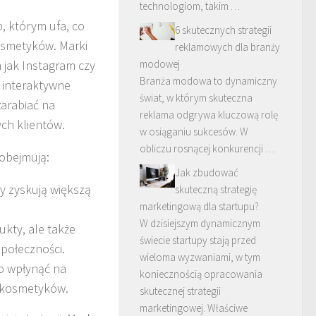
technologiom, takim …
 którym ufa, co
6 skutecznych strategii
kosmetyków. Marki
reklamowych dla branży
modowej
 jak Instagram czy
Branża modowa to dynamiczny
o interaktywne
świat, w którym skuteczna
zarabiać na
reklama odgrywa kluczową rolę
ch klientów.
w osiąganiu sukcesów. W
obliczu rosnącej konkurencji …
 obejmują:
Jak zbudować
y zyskują większą
skuteczną strategię
marketingową dla startupu?
W dzisiejszym dynamicznym
ukty, ale także
świecie startupy stają przed
połeczności.
wieloma wyzwaniami, w tym
o wpłynąć na
koniecznością opracowania
y kosmetyków.
skutecznej strategii
marketingowej. Właściwe