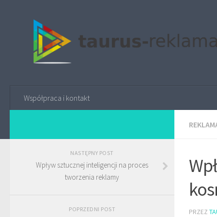
Współpraca i kontakt
REKLAMA
NASTĘPNY POST
Wpł
Wpływ sztucznej inteligencji na proces
tworzenia reklamy
kos
POPRZEDNI POST
PRZEZ
TA