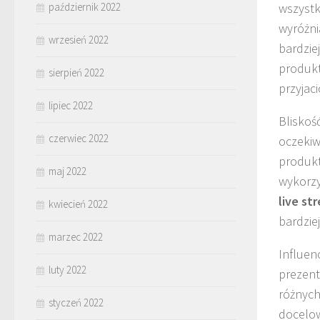
październik 2022
wszystk
wyróżni
wrzesień 2022
bardzie
produkt
sierpień 2022
przyjaci
lipiec 2022
Bliskoś
czerwiec 2022
oczekiw
produkt
maj 2022
wykorzy
live st
kwiecień 2022
bardzie
marzec 2022
Influen
luty 2022
prezent
różnych
styczeń 2022
docelow