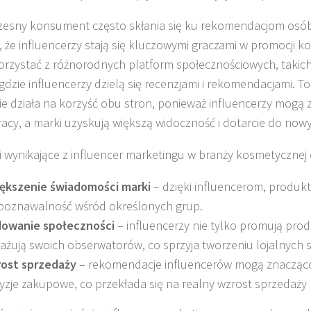
esny konsument często skłania się ku rekomendacjom osób,
, że influencerzy stają się kluczowymi graczami w promocji 
rzystać z różnorodnych platform społecznościowych, takich
 gdzie influencerzy dzielą się recenzjami i rekomendacjami. T
ie działa na korzyść obu stron, ponieważ influencerzy mogą 
acy, a marki uzyskują większą widoczność i dotarcie do nowy
i wynikające z influencer marketingu w branży kosmetycznej
ększenie świadomości marki
– dzięki influencerom, produkt
poznawalność wśród określonych grup.
owanie społeczności
– influencerzy nie tylko promują prod
ażują swoich obserwatorów, co sprzyja tworzeniu lojalnych s
ost sprzedaży
– rekomendacje influencerów mogą znacząc
yzje zakupowe, co przekłada się na realny wzrost sprzedaż