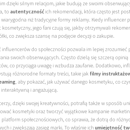
im dzięki silnym relacjom, jakie budują ze swoimi obserwujący
a, to
autentyczność
ich rekomendacji, która często jest pos
j wiarygodna niż tradycyjne formy reklamy. Kiedy influencer 
 kosmetyczny, jego fani czują się, jakby otrzymywali rekome
ółki, co zwiększa szansę na podjęcie decyzji o zakupie.
ć influencerów do społeczności pozwala im lepiej zrozumieć 
ania swoich obserwujących. Często dzielą się szczerą opinią
ów, co przyciąga uwagę i wzbudza zaufanie. Dodatkowo, inf
stują różnorodne formaty treści, takie jak
filmy instruktażo
reaming
, aby pokazać, jak używać danego kosmetyku, co czyn
j interaktywną i angażującą.
cerzy, dzięki swojej kreatywności, potrafią także w sposób un
ować kosmetyki oraz tworzyć wyjątkowe kampanie marketi
 platform społecznościowych, co sprawia, że dotrą do różny
ych i zwiększają zasięg marki. To właśnie ich
umiejętność tw