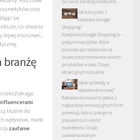
 reklamy. Kluczowe
się coraz bardziej kreatywne …
i kosmetyków oraz
Jak korzystać z
dając się
kampanii Google
 obszar, co stwarza
Shopping?
Kampania Google Shopping to
 lepiej zrozumieć,
potężne narzędzie, które
tycznej.
pozwala sprzedawcom na
skuteczne promowanie swoich
a branżę
produktów w sieci. Dzięki
atrakcyjnym wizualnie …
Jakie są trendy w
reklamie dronowej?
przekształcając
Reklama dronowa to jedna z
influencerami
najbardziej innowacyjnych form
 są trudne do
promocji, która zyskuje na
ch wpływowi, marki
popularności wśród
marketerów. Dzięki
ksza
zaufanie
zaawansowanym