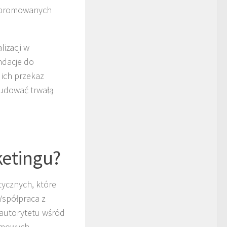
 promowanych
izacji w
ndacje do
 ich przekaz
budować trwałą
ketingu?
tycznych, które
Współpraca z
 autorytetu wśród
amowych.