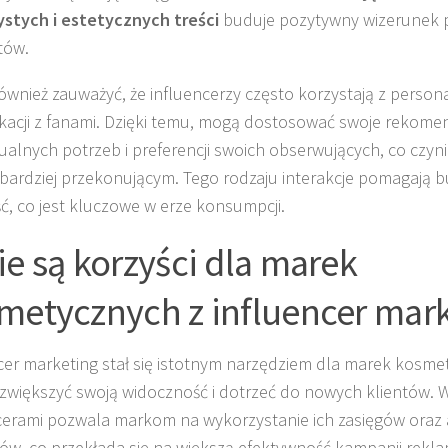
ystych i estetycznych treści
buduje pozytywny wizerunek
tów.
ównież zauważyć, że influencerzy często korzystają z personal
acji z fanami. Dzięki temu, mogą dostosować swoje rekome
ualnych potrzeb i preferencji swoich obserwujących, co czyni
 bardziej przekonującym. Tego rodzaju interakcje pomagają 
ść, co jest kluczowe w erze konsumpcji.
ie są korzyści dla marek
metycznych z influencer mar
cer marketing stał się istotnym narzędziem dla marek kosme
zwiększyć swoją widoczność i dotrzeć do nowych klientów. 
cerami pozwala markom na wykorzystanie ich zasięgów oraz
ów, co przekłada się na większą efektywność kampanii rekl