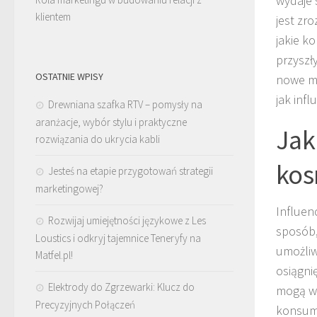
wydaje 
klientem
jest zr
jakie k
przyszł
OSTATNIE WPISY
nowe mo
jak inf
Drewniana szafka RTV – pomysły na
aranżacje, wybór stylu i praktyczne
Jak
rozwiązania do ukrycia kabli
kos
Jesteś na etapie przygotowań strategii
marketingowej?
Influen
Rozwijaj umiejętności językowe z Les
sposób,
Loustics i odkryj tajemnice Teneryfy na
umożliw
Matfel.pl!
osiągni
Elektrody do Zgrzewarki: Klucz do
mogą w 
Precyzyjnych Połączeń
konsume