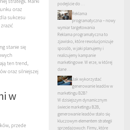
j strategii. Marki
podejście do …
runku oraz
Reklama
 dla sukcesu
programatyczna – nowy
zrazić
wymiar targetowania
Reklama programatyczna to
zjawisko, które rewolucjonizuje
g stanie się
sposób, w jaki planujemy i
nowych
realizujemy kampanie
marketingowe. W erze, w której
ają ten trend,
dane …
ów oraz silniejszej
Jak wykorzystać
generowanie leadów w
ni w
marketingu B2B?
W dzisiejszym dynamicznym
świecie marketingu B2B,
generowanie leadów stało się
kluczowym elementem strategii
yków, przede
sprzedażowych. Firmy, które