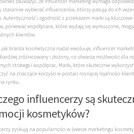
ównież zauważyć, że influencer marketing wymaga odpowiednie
 starannie wybierać influencerów, którzy pasują do ich wize
i. Autentyczność i zgodność z przekazem marki są kluczowe
i, ponieważ współprace, które wydają się wymuszone, mogą 
alnych klientów.
 jak branża kosmetyczna nadal ewoluuje, influencer marketin
 bardziej zróżnicowany i złożony, co stwarza możliwości dla 
nych strategii i współprac. Marki, które skutecznie wykorzyst
zyć na znaczące korzyści w postaci rosnącej lojalności klient
 na rynku.
czego influencerzy są skutecz
mocji kosmetyków?
cerzy zyskują na popularności w świecie marketingu kosmet