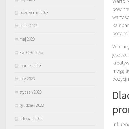
Warto r
powinny
październik 2023
wartośc
kampani
lipiec 2023
potencj
maj 2023
W miarę
kwiecień 2023
jeszcze
kreatyw
marzec 2023
mogą lic
pozycji
luty 2023
Dla
styczeń 2023
pro
grudzień 2022
listopad 2022
Influen