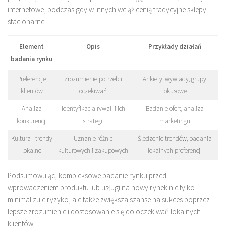
internetowe, podczas gdy w innych wciąż cenią tradycyjne sklepy
stacjonarne.
Element
Opis
Przykłady działań
badania rynku
Preferencje
Zrozumienie potrzeb i
Ankiety, wywiady, grupy
klientów
oczekiwań
fokusowe
Analiza
Identyfikacja rywali i ich
Badanie ofert, analiza
konkurencji
strategii
marketingu
Kultura i trendy
Uznanie różnic
Śledzenie trendów, badania
lokalne
kulturowych i zakupowych
lokalnych preferencji
Podsumowując, kompleksowe badanie rynku przed
wprowadzeniem produktu lub usługi na nowy rynek nie tylko
minimalizuje ryzyko, ale także zwiększa szanse na sukces poprzez
lepsze zrozumienie i dostosowanie się do oczekiwań lokalnych
klientów.