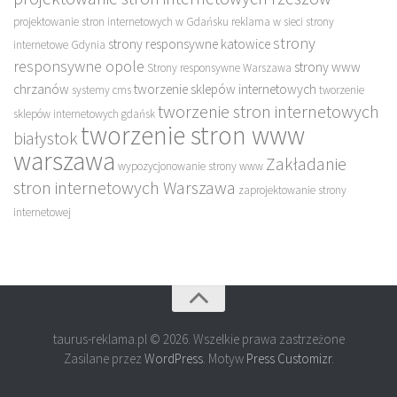
projektowanie stron internetowych w Gdańsku
reklama w sieci
strony
strony
strony responsywne katowice
internetowe Gdynia
responsywne opole
strony www
Strony responsywne Warszawa
chrzanów
tworzenie sklepów internetowych
systemy cms
tworzenie
tworzenie stron internetowych
sklepów internetowych gdańsk
tworzenie stron www
białystok
warszawa
Zakładanie
wypozycjonowanie strony www
stron internetowych Warszawa
zaprojektowanie strony
internetowej
taurus-reklama.pl © 2026. Wszelkie prawa zastrzeżone
Zasilane przez
WordPress
. Motyw
Press Customizr
.