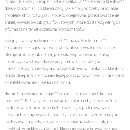
działać. Pierwszym etapem jest identyfikacja **preferencji klientów**.
Należy zrozumieć, co klienci chcą, jakie mają potrzeby oraz jakie
problemy chcą rozwiązać. Może to obejmować przeprowadzenie
ankiet, wywiadów lub grup fokusowych, które dostarczą cennych
informacji na temat oczekiwań konsumentów.
Kolejnym ważnym elementem jest **analiza konkurencji**.
Zrozumienie, kto jest naszym potencjalnym rywalem oraz jakie
oferuje produkty lub usługi, pozwala wypracować unikalną
propozycję wartości. Należy przyjrzeć się ich strategiom
marketingowym, cenowym oraz sposobowi komunikacji z klientami.
Dzięki takiej analizie możemy lepiej pozycjonować swoją markę oraz
zidentyfikować możliwe luki na rynku.
Nie można również pominąć **zrozumienia lokalnych kultur i
trendów**. Każdy rynek ma swoje unikalne cechy, które można
dostrzec w różnorodności kulturowej czy w preferowanych
metodach zakupowych. Uznanie tych różnic pomoże w lepszym
dostosowaniu oferty, co zwiększa szanse na sukces. I tak, na
przykład, w niektórych krajach klienci mogą preferować zakupy