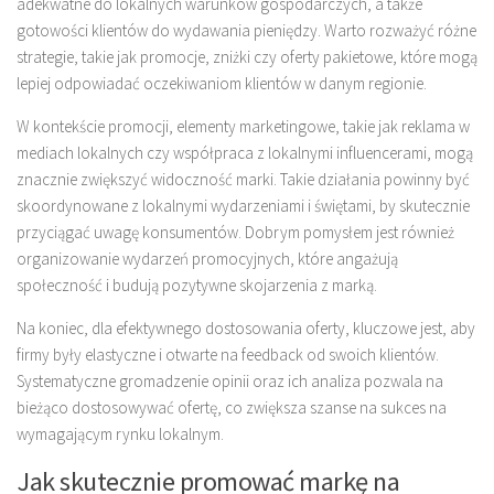
adekwatne do lokalnych warunków gospodarczych, a także
gotowości klientów do wydawania pieniędzy. Warto rozważyć różne
strategie, takie jak promocje, zniżki czy oferty pakietowe, które mogą
lepiej odpowiadać oczekiwaniom klientów w danym regionie.
W kontekście promocji, elementy marketingowe, takie jak reklama w
mediach lokalnych czy współpraca z lokalnymi influencerami, mogą
znacznie zwiększyć widoczność marki. Takie działania powinny być
skoordynowane z lokalnymi wydarzeniami i świętami, by skutecznie
przyciągać uwagę konsumentów. Dobrym pomysłem jest również
organizowanie wydarzeń promocyjnych, które angażują
społeczność i budują pozytywne skojarzenia z marką.
Na koniec, dla efektywnego dostosowania oferty, kluczowe jest, aby
firmy były elastyczne i otwarte na feedback od swoich klientów.
Systematyczne gromadzenie opinii oraz ich analiza pozwala na
bieżąco dostosowywać ofertę, co zwiększa szanse na sukces na
wymagającym rynku lokalnym.
Jak skutecznie promować markę na