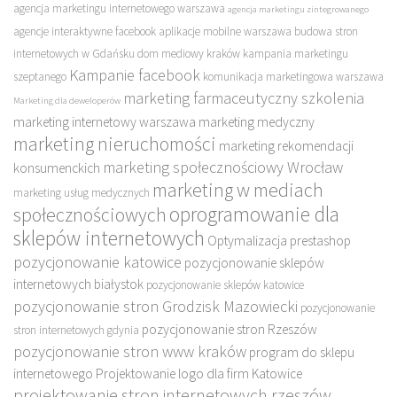
agencja marketingu internetowego warszawa
agencja marketingu zintegrowanego
agencje interaktywne facebook
aplikacje mobilne warszawa
budowa stron
internetowych w Gdańsku
dom mediowy kraków
kampania marketingu
Kampanie facebook
szeptanego
komunikacja marketingowa warszawa
marketing farmaceutyczny szkolenia
Marketing dla deweloperów
marketing internetowy warszawa
marketing medyczny
marketing nieruchomości
marketing rekomendacji
marketing społecznościowy Wrocław
konsumenckich
marketing w mediach
marketing usług medycznych
oprogramowanie dla
społecznościowych
sklepów internetowych
Optymalizacja prestashop
pozycjonowanie katowice
pozycjonowanie sklepów
internetowych białystok
pozycjonowanie sklepów katowice
pozycjonowanie stron Grodzisk Mazowiecki
pozycjonowanie
pozycjonowanie stron Rzeszów
stron internetowych gdynia
pozycjonowanie stron www kraków
program do sklepu
internetowego
Projektowanie logo dla firm Katowice
projektowanie stron internetowych rzeszów