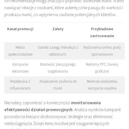
ich rekomendacje mogą znacząco poprawić wizerunek marki. Warto
nawiązać relacje z osobami, które autentycznie pasują do wartości i
przekazu marki, co wpłynie na zaufanie potencjalnych klientów.
Kanał promocji
Zalety
Przykładowe
zastosowanie
Media
Szeroki zasięg, interakcja z
Wydarzenia online, posty
społecznościowe
odbiorcami
sponsorowane
Kampanie
Możliwość precyzyjnego
Reklamy PPC, banery
reklamowe
targetowania
graficzne
Współpraca z
Zwiększenie zaufania do
Recenzje produktów,
influencerami
marki
kampanie wspólne
Nie należy zapominać o konieczności
monitorowania
efektywności działań promocyjnych
. Analiza wyników kampanii
pozwala na bieżąco dostosowywać strategie oraz eliminować
niedociągnięcia. Dzięki temu możliwe jest osiąganie lepszych