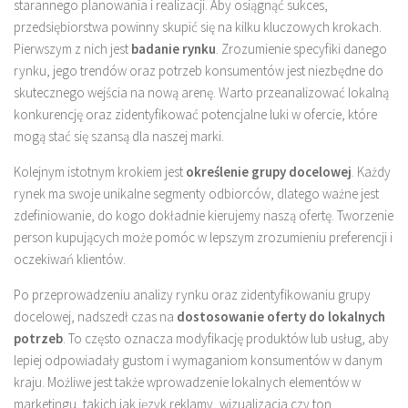
starannego planowania i realizacji. Aby osiągnąć sukces,
przedsiębiorstwa powinny skupić się na kilku kluczowych krokach.
Pierwszym z nich jest
badanie rynku
. Zrozumienie specyfiki danego
rynku, jego trendów oraz potrzeb konsumentów jest niezbędne do
skutecznego wejścia na nową arenę. Warto przeanalizować lokalną
konkurencję oraz zidentyfikować potencjalne luki w ofercie, które
mogą stać się szansą dla naszej marki.
Kolejnym istotnym krokiem jest
określenie grupy docelowej
. Każdy
rynek ma swoje unikalne segmenty odbiorców, dlatego ważne jest
zdefiniowanie, do kogo dokładnie kierujemy naszą ofertę. Tworzenie
person kupujących może pomóc w lepszym zrozumieniu preferencji i
oczekiwań klientów.
Po przeprowadzeniu analizy rynku oraz zidentyfikowaniu grupy
docelowej, nadszedł czas na
dostosowanie oferty do lokalnych
potrzeb
. To często oznacza modyfikację produktów lub usług, aby
lepiej odpowiadały gustom i wymaganiom konsumentów w danym
kraju. Możliwe jest także wprowadzenie lokalnych elementów w
marketingu, takich jak język reklamy, wizualizacja czy ton