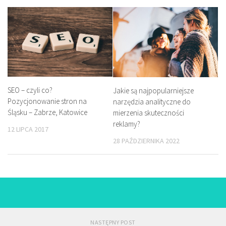
SEO – czyli co?
Jakie są najpopularniejsze
Pozycjonowanie stron na
narzędzia analityczne do
Śląsku – Zabrze, Katowice
mierzenia skuteczności
reklamy?
12 LIPCA 2017
28 PAŹDZIERNIKA 2022
NASTĘPNY POST