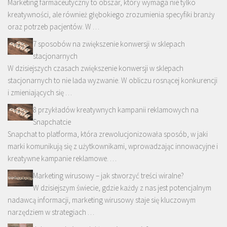
Marketing farmaceutyczny to obszar, który wymaga nie tylko
kreatywności, ale również głębokiego zrozumienia specyfiki branży
oraz potrzeb pacjentów. W …
7 sposobów na zwiększenie konwersji w sklepach
stacjonarnych
W dzisiejszych czasach zwiększenie konwersji w sklepach
stacjonarnych to nie lada wyzwanie. W obliczu rosnącej konkurencji
i zmieniających się …
8 przykładów kreatywnych kampanii reklamowych na
Snapchatcie
Snapchat to platforma, która zrewolucjonizowała sposób, w jaki
marki komunikują się z użytkownikami, wprowadzając innowacyjne i
kreatywne kampanie reklamowe. …
Marketing wirusowy – jak stworzyć treści wiralne?
W dzisiejszym świecie, gdzie każdy z nas jest potencjalnym
nadawcą informacji, marketing wirusowy staje się kluczowym
narzędziem w strategiach …