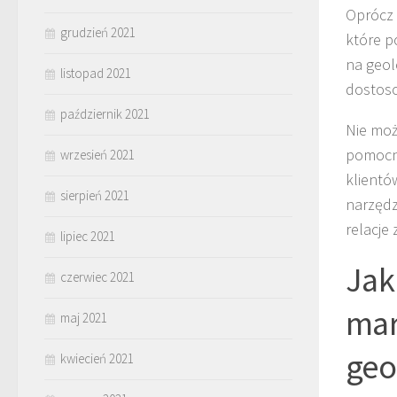
Oprócz 
grudzień 2021
które p
na geol
listopad 2021
dostoso
październik 2021
Nie mo
pomocne
wrzesień 2021
klientó
sierpień 2021
narzędz
relacje 
lipiec 2021
Jak
czerwiec 2021
mar
maj 2021
geo
kwiecień 2021