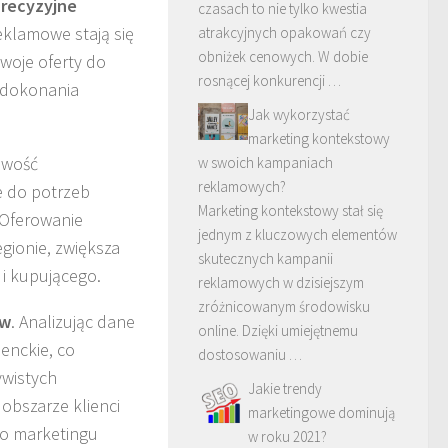
recyzyjne
czasach to nie tylko kwestia
eklamowe stają się
atrakcyjnych opakowań czy
obniżek cenowych. W dobie
woje oferty do
rosnącej konkurencji …
 dokonania
Jak wykorzystać
marketing kontekstowy
iwość
w swoich kampaniach
reklamowych?
e do potrzeb
Marketing kontekstowy stał się
 Oferowanie
jednym z kluczowych elementów
gionie, zwiększa
skutecznych kampanii
 i kupującego.
reklamowych w dzisiejszym
zróżnicowanym środowisku
ów
. Analizując dane
online. Dzięki umiejętnemu
enckie, co
dostosowaniu …
ywistych
Jakie trendy
obszarze klienci
marketingowe dominują
go marketingu
w roku 2021?