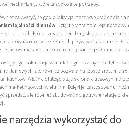
we mechanizmy, które zaspokoją te potrzeby.
ównież zauważyć, że geolokalizacja może wspierać działania 
niem lojalności klientów
. Dzięki programom lojalnościowy
anym do osób, które często odwiedzają sklep, można skute
w, co prowadzi do zwiększenia ich przywiązania do marki. Oso
jest skierowana specjalnie do nich, są bardziej skłonne do po
wując, geolokalizacja w marketingu lokalnym nie tylko zwi
i reklamowych, ale również pozwala na lepsze zrozumienie i
ań klientów. Właśnie dlatego staje się ona kluczowym narz
iach marketingowych wielu firm. Dzięki jej zastosowaniu możn
yć sprzedaż, ale również zbudować długotrwałe relacje z kli
ji.
ie narzędzia wykorzystać do