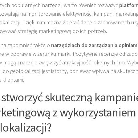
tych popularnych narzędzi, warto również rozważyć
platfor
ozwalają na monitorowanie efektywności kampanii marketi
okalizacji. Dzięki nim można zbierać dane o zachowaniach uż
wywać strategię marketingową do ich potrzeb.
żna zapomnieć także o
narzędziach do zarządzania opiniam
 w poprawie wizerunku marki. Pozytywne recenzje od zad
w mogą znacznie zwiększyć atrakcyjność lokalnych firm. Wy
i do geolokalizacji jest istotny, ponieważ wpływa na skutecz
z klientami.
 stworzyć skuteczną kampani
ketingową z wykorzystaniem
lokalizacji?