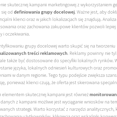
nie skutecznej kampanii marketingowej z wykorzystaniem geo
 się od
definiowania grupy docelowej
. Ważne jest, aby dokł
cjalni klienci oraz w jakich lokalizacjach się znajdują. Anali
esowania oraz zachowania zakupowe klientów pozwoli lepiej 
y i oczekiwania.
ntyfikowaniu grupy docelowej warto skupić się na tworzeniu
nalizowanych treści reklamowych
. Reklamy powinny nie ty
ale także być dostosowane do specyfiki lokalnych rynków. 
stanie języka, lokalnych odniesień kulturowych oraz promoc
niami w danym regionie. Tego typu podejście zwiększa szan
ę, ponieważ klienci czują, że oferta jest skierowana specjaln
elementem skutecznej kampanii jest również
monitorowan
e danych z kampanii możliwe jest wyciąganie wniosków na te
wanych strategii. Warto korzystać z narzędzi analitycznych, 
 zachowania użytkowników, kliknięcia oraz wskaźniki konwers