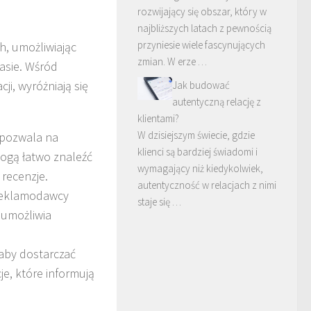
rozwijający się obszar, który w
najbliższych latach z pewnością
przyniesie wiele fascynujących
h, umożliwiając
zmian. W erze …
asie. Wśród
ji, wyróżniają się
Jak budować
autentyczną relację z
klientami?
W dzisiejszym świecie, gdzie
 pozwala na
klienci są bardziej świadomi i
mogą łatwo znaleźć
wymagający niż kiedykolwiek,
 recenzje.
autentyczność w relacjach z nimi
reklamodawcy
staje się …
 umożliwia
 aby dostarczać
e, które informują