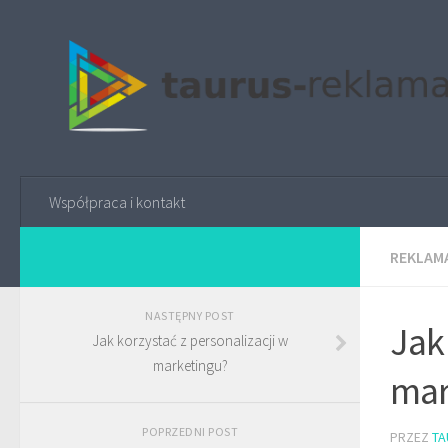
Współpraca i kontakt
REKLAMA
NASTĘPNY POST
Jak
Jak korzystać z personalizacji w
marketingu?
mar
POPRZEDNI POST
PRZEZ
TA