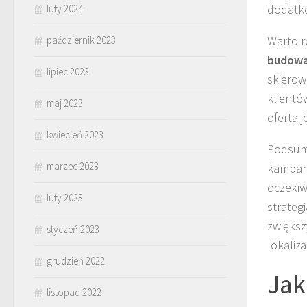
dodatko
luty 2024
Warto r
październik 2023
budowa
lipiec 2023
skierow
klientó
maj 2023
oferta 
kwiecień 2023
Podsumo
marzec 2023
kampani
oczekiw
luty 2023
strateg
zwiększ
styczeń 2023
lokalizac
grudzień 2022
Jak
listopad 2022