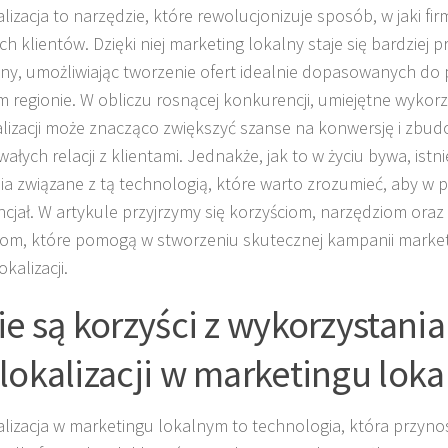
lizacja to narzędzie, które rewolucjonizuje sposób, w jaki f
h klientów. Dzięki niej marketing lokalny staje się bardziej pr
ny, umożliwiając tworzenie ofert idealnie dopasowanych do
 regionie. W obliczu rosnącej konkurencji, umiejętne wykorz
lizacji może znacząco zwiększyć szanse na konwersję i zbu
ałych relacji z klientami. Jednakże, jak to w życiu bywa, istn
a związane z tą technologią, które warto zrozumieć, aby w p
encjał. W artykule przyjrzymy się korzyściom, narzędziom ora
om, które pomogą w stworzeniu skutecznej kampanii market
kalizacji.
ie są korzyści z wykorzystania
lokalizacji w marketingu lok
lizacja w marketingu lokalnym to technologia, która przynosi