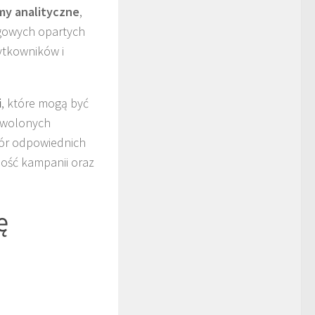
my analityczne
,
ngowych opartych
ytkowników i
i
, które mogą być
owolonych
bór odpowiednich
ność kampanii oraz
ę