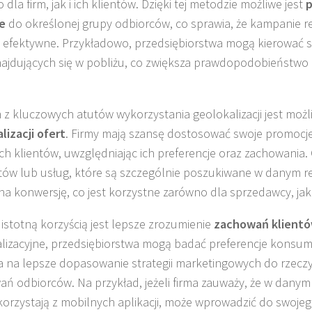
dla firm, jak i ich klientów. Dzięki tej metodzie możliwe jest
p
e
do określonej grupy odbiorców, co sprawia, że kampanie r
j efektywne. Przykładowo, przedsiębiorstwa mogą kierować s
ajdujących się w pobliżu, co zwiększa prawdopodobieństwo
.
z kluczowych atutów wykorzystania geolokalizacji jest możl
lizacji ofert
. Firmy mają szansę dostosować swoje promocj
ch klientów, uwzględniając ich preferencje oraz zachowania.
ów lub usług, które są szczególnie poszukiwane w danym re
na konwersję, co jest korzystne zarówno dla sprzedawcy, jak
 istotną korzyścią jest lepsze zrozumienie
zachowań klient
lizacyjne, przedsiębiorstwa mogą badać preferencje konsum
 na lepsze dopasowanie strategii marketingowych do rzecz
ań odbiorców. Na przykład, jeżeli firma zauważy, że w danym 
korzystają z mobilnych aplikacji, może wprowadzić do swoje