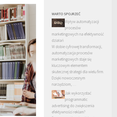
WARTO SPOJRZEĆ
Wpływ automatyzacji
procesów
marketingowych na efektywność
działań
W dobie cyfrowej transformacji,
automatyzacja procesów
marketingowych staje się
kluczowym elementem
skutecznej strategii dla wielu firm.
Dzięki nowoczesnym
narzędziom, …
Jak wykorzystać
programmatic
advertising do zwiększenia
efektywności reklam?