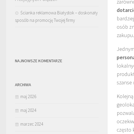
zarówno 
dotarci
Ścianka reklamowa Białystok – doskonały
bardzie
sposób na promocję Twojej firmy
osób zn
zakupu
Jednym 
persona
NAJNOWSZE KOMENTARZE
lokalny
produkt
szanse 
ARCHIWA
Kolejną
maj 2026
geoloka
maj 2024
pozwala
oczekiw
marzec 2024
często 