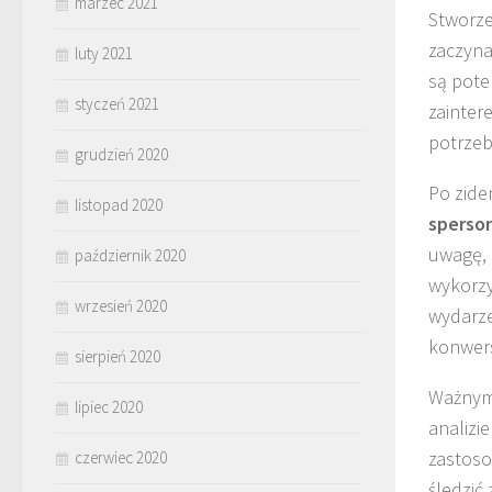
marzec 2021
Stworze
zaczyna
luty 2021
są poten
styczeń 2021
zainter
potrzeb
grudzień 2020
Po zide
listopad 2020
sperso
uwagę, 
październik 2020
wykorzy
wrzesień 2020
wydarze
konwersj
sierpień 2020
Ważnym 
lipiec 2020
analizi
zastoso
czerwiec 2020
śledzić