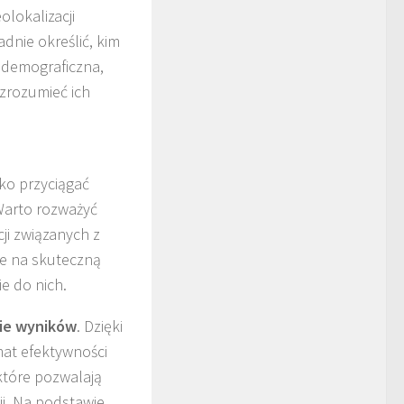
lokalizacji
adnie określić, kim
za demograficzna,
zrozumieć ich
lko przyciągać
Warto rozważyć
ji związanych z
se na skuteczną
ie do nich.
ie wyników
. Dzięki
mat efektywności
które pozwalają
ji. Na podstawie