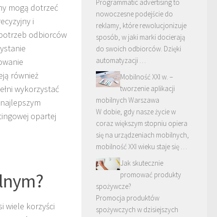
Programmatic advertising to
irmy mogą dotrzeć
nowoczesne podejście do
ecyzyjny i
reklamy, które rewolucjonizuje
 potrzeb odbiorców
sposób, w jaki marki docierają
ystanie
do swoich odbiorców. Dzięki
automatyzacji …
dowanie
ieją również
Mobilność XXI w. –
ełni wykorzystać
tworzenie aplikacji
mobilnych Warszawa
z najlepszym
W dobie, gdy nasze życie w
ingowej opartej
coraz większym stopniu opiera
się na urządzeniach mobilnych,
mobilność XXI wieku staje się …
Jak skutecznie
alnym?
promować produkty
spożywcze?
Promocja produktów
 wiele korzyści
spożywczych w dzisiejszych