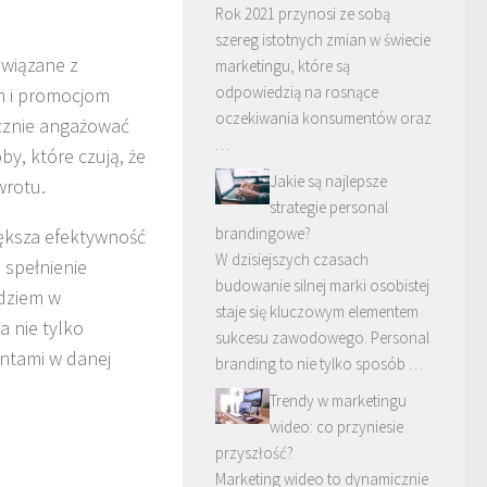
Rok 2021 przynosi ze sobą
szereg istotnych zmian w świecie
związane z
marketingu, które są
odpowiedzią na rosnące
m i promocjom
oczekiwania konsumentów oraz
cznie angażować
…
by, które czują, że
Jakie są najlepsze
wrotu.
strategie personal
brandingowe?
ększa efektywność
W dzisiejszych czasach
 spełnienie
budowanie silnej marki osobistej
ędziem w
staje się kluczowym elementem
a nie tylko
sukcesu zawodowego. Personal
entami w danej
branding to nie tylko sposób …
Trendy w marketingu
wideo: co przyniesie
przyszłość?
Marketing wideo to dynamicznie