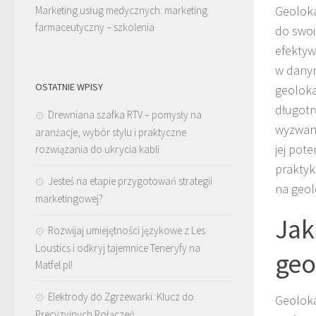
Geoloka
Marketing usług medycznych: marketing
farmaceutyczny – szkolenia
do swoic
efektyw
w danym
OSTATNIE WPISY
geoloka
długotrw
Drewniana szafka RTV – pomysły na
wyzwani
aranżacje, wybór stylu i praktyczne
jej pot
rozwiązania do ukrycia kabli
praktyk
Jesteś na etapie przygotowań strategii
na geolo
marketingowej?
Jak
Rozwijaj umiejętności językowe z Les
Loustics i odkryj tajemnice Teneryfy na
geo
Matfel.pl!
Elektrody do Zgrzewarki: Klucz do
Geoloka
Precyzyjnych Połączeń