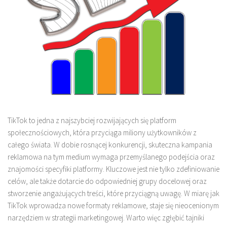
TikTok to jedna z najszybciej rozwijających się platform
społecznościowych, która przyciąga miliony użytkowników z
całego świata. W dobie rosnącej konkurencji, skuteczna kampania
reklamowa na tym medium wymaga przemyślanego podejścia oraz
znajomości specyfiki platformy. Kluczowe jest nie tylko zdefiniowanie
celów, ale także dotarcie do odpowiedniej grupy docelowej oraz
stworzenie angażujących treści, które przyciągną uwagę. W miarę jak
TikTok wprowadza nowe formaty reklamowe, staje się nieocenionym
narzędziem w strategii marketingowej. Warto więc zgłębić tajniki