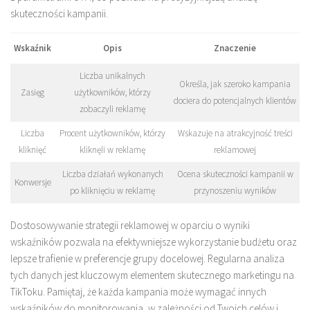
skuteczności kampanii.
Wskaźnik
Opis
Znaczenie
Liczba unikalnych
Określa, jak szeroko kampania
Zasięg
użytkowników, którzy
dociera do potencjalnych klientów
zobaczyli reklamę
Liczba
Procent użytkowników, którzy
Wskazuje na atrakcyjność treści
kliknięć
kliknęli w reklamę
reklamowej
Liczba działań wykonanych
Ocena skuteczności kampanii w
Konwersje
po kliknięciu w reklamę
przynoszeniu wyników
Dostosowywanie strategii reklamowej w oparciu o wyniki
wskaźników pozwala na efektywniejsze wykorzystanie budżetu oraz
lepsze trafienie w preferencje grupy docelowej. Regularna analiza
tych danych jest kluczowym elementem skutecznego marketingu na
TikToku. Pamiętaj, że każda kampania może wymagać innych
wskaźników do monitorowania, w zależności od Twoich celów i