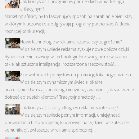
Jak korzystać z programów partnerskich w marketingu
afiliacyjnym?
Marketing afiliacyjny to fascynujący sposób na zarabianie pieniędzy,
w którym kluczową rolę odgrywają programy partnerskie. W dobie
rosnącej konkurencji, …
Nowe technologie w reklamie: szansa czy zagrożenie?
W dzisiejszym świecie reklama zyskuje nowe oblicze dzięki
dynamicznemu rozwojowi technologii. Innowacyjne rozwiązania,
takie jak sztuczna inteligencja, rozszerzona rzeczywistość …
8 nowatorskich pomysłów na promocję lokalnego biznesu
W dzisiejszym dynamicznym świecie lokalne
przedsiębiorstwa stają przed ogromnym wyzwaniem – jak skutecznie
dotrzeć do swoich klientów? Tradycyjne metody …
Jak korzystać z storytellingu w reklamie społecznej?
W dzisiejszym świecie pełnym informacji, umiejętność
opowiadania historii staje się kluczowym narzędziem w skutecznej
komunikacji, zwłaszcza w reklamie społecznej. …