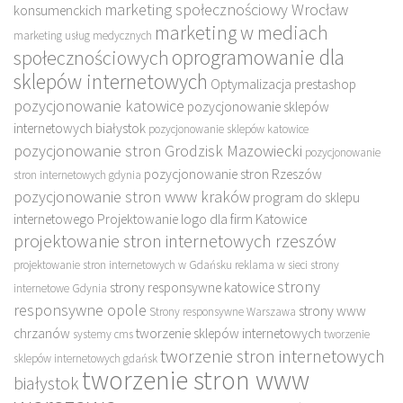
marketing społecznościowy Wrocław
konsumenckich
marketing w mediach
marketing usług medycznych
oprogramowanie dla
społecznościowych
sklepów internetowych
Optymalizacja prestashop
pozycjonowanie katowice
pozycjonowanie sklepów
internetowych białystok
pozycjonowanie sklepów katowice
pozycjonowanie stron Grodzisk Mazowiecki
pozycjonowanie
pozycjonowanie stron Rzeszów
stron internetowych gdynia
pozycjonowanie stron www kraków
program do sklepu
internetowego
Projektowanie logo dla firm Katowice
projektowanie stron internetowych rzeszów
projektowanie stron internetowych w Gdańsku
reklama w sieci
strony
strony
strony responsywne katowice
internetowe Gdynia
responsywne opole
strony www
Strony responsywne Warszawa
chrzanów
tworzenie sklepów internetowych
systemy cms
tworzenie
tworzenie stron internetowych
sklepów internetowych gdańsk
tworzenie stron www
białystok