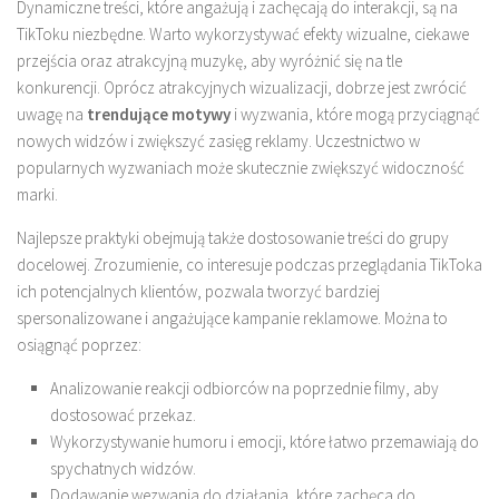
Dynamiczne treści, które angażują i zachęcają do interakcji, są na
TikToku niezbędne. Warto wykorzystywać efekty wizualne, ciekawe
przejścia oraz atrakcyjną muzykę, aby wyróżnić się na tle
konkurencji. Oprócz atrakcyjnych wizualizacji, dobrze jest zwrócić
uwagę na
trendujące motywy
i wyzwania, które mogą przyciągnąć
nowych widzów i zwiększyć zasięg reklamy. Uczestnictwo w
popularnych wyzwaniach może skutecznie zwiększyć widoczność
marki.
Najlepsze praktyki obejmują także dostosowanie treści do grupy
docelowej. Zrozumienie, co interesuje podczas przeglądania TikToka
ich potencjalnych klientów, pozwala tworzyć bardziej
spersonalizowane i angażujące kampanie reklamowe. Można to
osiągnąć poprzez:
Analizowanie reakcji odbiorców na poprzednie filmy, aby
dostosować przekaz.
Wykorzystywanie humoru i emocji, które łatwo przemawiają do
spychatnych widzów.
Dodawanie wezwania do działania, które zachęca do