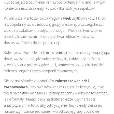
Kluczowe jest zrozumienie, kim są twoi potencjalni klienci, a w tym
kontekście można zidentyfikować kilka istotnych aspektów.
Po pierwsze, warto zwrócić uwagę na
wiek
użytkowników. TikTok
jest popularny wśród młodszej grupy wiekowej, w szczególności
wśród nastolatków i młodych dorosłych. Wiedza o tym, w jakim
przedziale wiekowym mieszczą się twoi odbiorcy, pozwala
dostosować treści do ich preferencji.
Kolejnym ważnym elementem jest
płeć
. Zrozumienie, czy twoja grupa
docelowa składa się głównie z mężczyzn, kobiet, czy może jest
zróżnicowana pod względem płci, pomoże w tworzeniu bardziej
trafnych i angażujących kampanii reklamowych.
Nie można również zapomnieć o
zainteresowaniach
i
zachowaniach
użytkowników. Analizując, co ich fascynuje, jakie
treści najchętniej konsumują, zyskujesz cenną wiedzę na temat tego,
jakie formaty i tematy będą najskuteczniejsze. Użyj narzędzi
analitycznych TikToka, aby odkryć, jakie filmy i trendy cieszą się
największym zainteresowaniem wśród twojej grupy docelowej.