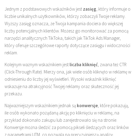
Jednym z podstawowych wskaźników jest
zasięg
, który informuje o
liczbie unikalnych użytkowników, którzy zobaczyli Twoje reklamy.
Wyższy zasięg oznacza, że Twoja kampania dociera do większej
liczby potencjalnych klientów. Możesz go monitorować za pomocą
narzędzi analitycznych TikToka, takich jak TikTok Ads Manager,
który oferuje szczegółowe raporty dotyczące zasięgu i widoczności
reklam.
Kolejnym ważnym wskaźnikiem jest
liczba kliknięć
, zwana też CTR
(Click-Through Rate). Mierzy ona, jak wiele osób kliknęło w reklamę w
odniesieniu do liczby jej wyświetleń. Wysoki wskaźnik kliknięć
wskazuje na atrakcyjność Twojej reklamy oraz skuteczność jej
przekazu.
Najważniejszym wskaźnikiem jednak są
konwersje
, które pokazują,
ile osób wykonało pożądaną akcję po kliknięciu w reklamę, na
przykład dokonało zakupu lub zarejestrowało się na stronie.
Konwersje można śledzić za pomocą pikseli śledzących oraz linków
z parametrami UTM, co pozwala na precyzyjniejszą analizę