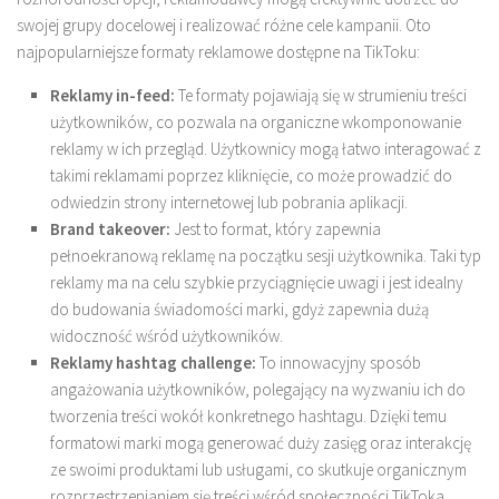
swojej grupy docelowej i realizować różne cele kampanii. Oto
najpopularniejsze formaty reklamowe dostępne na TikToku:
Reklamy in-feed:
Te formaty pojawiają się w strumieniu treści
użytkowników, co pozwala na organiczne wkomponowanie
reklamy w ich przegląd. Użytkownicy mogą łatwo interagować z
takimi reklamami poprzez kliknięcie, co może prowadzić do
odwiedzin strony internetowej lub pobrania aplikacji.
Brand takeover:
Jest to format, który zapewnia
pełnoekranową reklamę na początku sesji użytkownika. Taki typ
reklamy ma na celu szybkie przyciągnięcie uwagi i jest idealny
do budowania świadomości marki, gdyż zapewnia dużą
widoczność wśród użytkowników.
Reklamy hashtag challenge:
To innowacyjny sposób
angażowania użytkowników, polegający na wyzwaniu ich do
tworzenia treści wokół konkretnego hashtagu. Dzięki temu
formatowi marki mogą generować duży zasięg oraz interakcję
ze swoimi produktami lub usługami, co skutkuje organicznym
rozprzestrzenianiem się treści wśród społeczności TikToka.