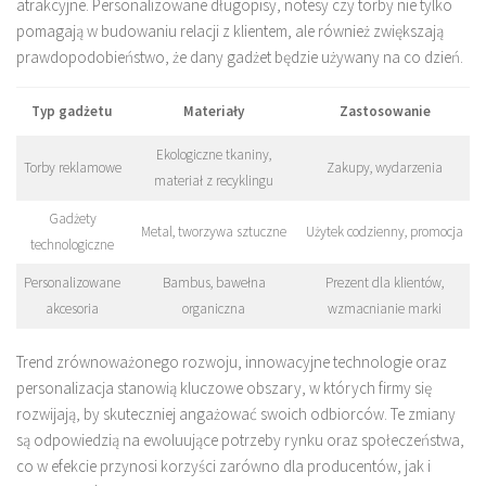
atrakcyjne. Personalizowane długopisy, notesy czy torby nie tylko
pomagają w budowaniu relacji z klientem, ale również zwiększają
prawdopodobieństwo, że dany gadżet będzie używany na co dzień.
Typ gadżetu
Materiały
Zastosowanie
Ekologiczne tkaniny,
Torby reklamowe
Zakupy, wydarzenia
materiał z recyklingu
Gadżety
Metal, tworzywa sztuczne
Użytek codzienny, promocja
technologiczne
Personalizowane
Bambus, bawełna
Prezent dla klientów,
akcesoria
organiczna
wzmacnianie marki
Trend zrównoważonego rozwoju, innowacyjne technologie oraz
personalizacja stanowią kluczowe obszary, w których firmy się
rozwijają, by skuteczniej angażować swoich odbiorców. Te zmiany
są odpowiedzią na ewoluujące potrzeby rynku oraz społeczeństwa,
co w efekcie przynosi korzyści zarówno dla producentów, jak i