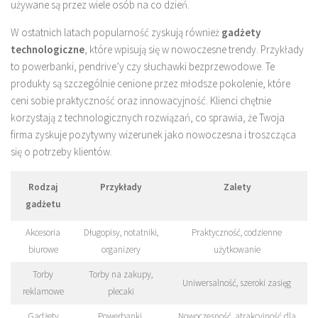
używane są przez wiele osób na co dzień.
W ostatnich latach popularność zyskują również
gadżety
technologiczne
, które wpisują się w nowoczesne trendy. Przykłady
to powerbanki, pendrive’y czy słuchawki bezprzewodowe. Te
produkty są szczególnie cenione przez młodsze pokolenie, które
ceni sobie praktyczność oraz innowacyjność. Klienci chętnie
korzystają z technologicznych rozwiązań, co sprawia, że Twoja
firma zyskuje pozytywny wizerunek jako nowoczesna i troszcząca
się o potrzeby klientów.
Rodzaj
Przykłady
Zalety
gadżetu
Akcesoria
Długopisy, notatniki,
Praktyczność, codzienne
biurowe
organizery
użytkowanie
Torby
Torby na zakupy,
Uniwersalność, szeroki zasięg
reklamowe
plecaki
Gadżety
Powerbanki,
Nowoczesność, atrakcyjność dla