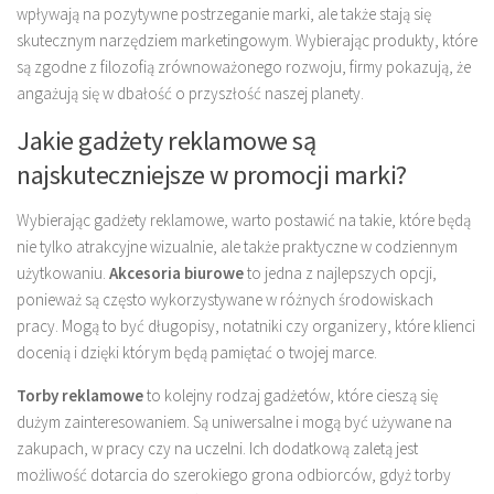
wpływają na pozytywne postrzeganie marki, ale także stają się
skutecznym narzędziem marketingowym. Wybierając produkty, które
są zgodne z filozofią zrównoważonego rozwoju, firmy pokazują, że
angażują się w dbałość o przyszłość naszej planety.
Jakie gadżety reklamowe są
najskuteczniejsze w promocji marki?
Wybierając gadżety reklamowe, warto postawić na takie, które będą
nie tylko atrakcyjne wizualnie, ale także praktyczne w codziennym
użytkowaniu.
Akcesoria biurowe
to jedna z najlepszych opcji,
ponieważ są często wykorzystywane w różnych środowiskach
pracy. Mogą to być długopisy, notatniki czy organizery, które klienci
docenią i dzięki którym będą pamiętać o twojej marce.
Torby reklamowe
to kolejny rodzaj gadżetów, które cieszą się
dużym zainteresowaniem. Są uniwersalne i mogą być używane na
zakupach, w pracy czy na uczelni. Ich dodatkową zaletą jest
możliwość dotarcia do szerokiego grona odbiorców, gdyż torby