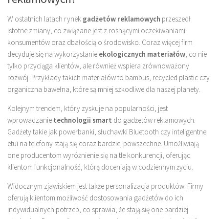
W ostatnich latach rynek
gadżetów reklamowych
przeszedł
istotne zmiany, co związane jest z rosnącymi oczekiwaniami
konsumentów oraz dbałością o środowisko. Coraz więcej firm
decyduje się na wykorzystanie
ekologicznych materiałów
, co nie
tylko przyciąga klientów, ale również wspiera zrównoważony
rozwój. Przykłady takich materiałów to bambus, recycled plastic czy
organiczna bawełna, które są mniej szkodliwe dla naszej planety.
Kolejnym trendem, który zyskuje na popularności, jest
wprowadzanie
technologii smart
do gadżetów reklamowych.
Gadżety takie jak powerbanki, słuchawki Bluetooth czy inteligentne
etui na telefony stają się coraz bardziej powszechne. Umożliwiają
one producentom wyróżnienie się na tle konkurencji, oferując
klientom funkcjonalność, którą doceniają w codziennym życiu.
Widocznym zjawiskiem jest także personalizacja produktów. Firmy
oferują klientom możliwość dostosowania gadżetów do ich
indywidualnych potrzeb, co sprawia, że stają się one bardziej