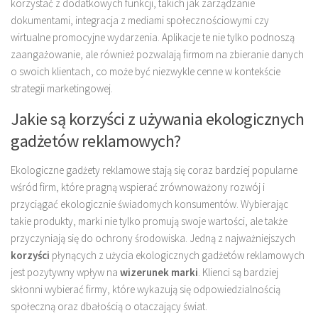
korzystać z dodatkowych funkcji, takich jak zarządzanie
dokumentami, integracja z mediami społecznościowymi czy
wirtualne promocyjne wydarzenia. Aplikacje te nie tylko podnoszą
zaangażowanie, ale również pozwalają firmom na zbieranie danych
o swoich klientach, co może być niezwykle cenne w kontekście
strategii marketingowej.
Jakie są korzyści z używania ekologicznych
gadżetów reklamowych?
Ekologiczne gadżety reklamowe stają się coraz bardziej popularne
wśród firm, które pragną wspierać zrównoważony rozwój i
przyciągać ekologicznie świadomych konsumentów. Wybierając
takie produkty, marki nie tylko promują swoje wartości, ale także
przyczyniają się do ochrony środowiska. Jedną z najważniejszych
korzyści
płynących z użycia ekologicznych gadżetów reklamowych
jest pozytywny wpływ na
wizerunek marki
. Klienci są bardziej
skłonni wybierać firmy, które wykazują się odpowiedzialnością
społeczną oraz dbałością o otaczający świat.