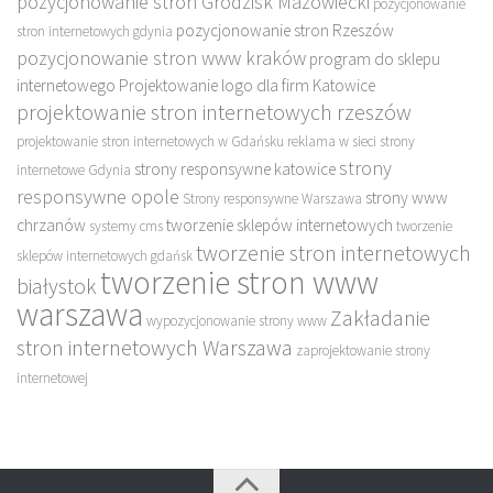
pozycjonowanie stron Grodzisk Mazowiecki
pozycjonowanie
pozycjonowanie stron Rzeszów
stron internetowych gdynia
pozycjonowanie stron www kraków
program do sklepu
internetowego
Projektowanie logo dla firm Katowice
projektowanie stron internetowych rzeszów
projektowanie stron internetowych w Gdańsku
reklama w sieci
strony
strony
strony responsywne katowice
internetowe Gdynia
responsywne opole
strony www
Strony responsywne Warszawa
chrzanów
tworzenie sklepów internetowych
systemy cms
tworzenie
tworzenie stron internetowych
sklepów internetowych gdańsk
tworzenie stron www
białystok
warszawa
Zakładanie
wypozycjonowanie strony www
stron internetowych Warszawa
zaprojektowanie strony
internetowej