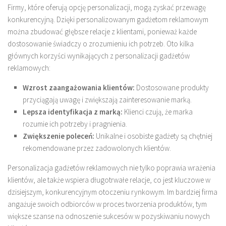
Firmy, które oferują opcję personalizacji, mogą zyskać przewagę
konkurencyjną. Dzięki personalizowanym gadżetom reklamowym
można zbudować głębsze relacje z klientami, ponieważ każde
dostosowanie świadczy o zrozumieniu ich potrzeb. Oto kilka
głównych korzyści wynikających z personalizacji gadżetów
reklamowych:
Wzrost zaangażowania klientów:
Dostosowane produkty
przyciągają uwagę i zwiększają zainteresowanie marką.
Lepsza identyfikacja z marką:
Klienci czują, że marka
rozumie ich potrzeby i pragnienia.
Zwiększenie poleceń:
Unikalne i osobiste gadżety są chętniej
rekomendowane przez zadowolonych klientów.
Personalizacja gadżetów reklamowych nie tylko poprawia wrażenia
klientów, ale także wspiera długotrwałe relacje, co jest kluczowe w
dzisiejszym, konkurencyjnym otoczeniu rynkowym. Im bardziej firma
angażuje swoich odbiorców w proces tworzenia produktów, tym
większe szanse na odnoszenie sukcesów w pozyskiwaniu nowych